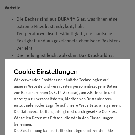
Vorteile
Die Becher sind aus DURAN® Glas, was ihnen eine
extreme Hitzebeständigkeit, hohe
Temperaturwechselbeständigkeit, mechanische
Festigkeit und ausgezeichnete chemische Resistenz
verleiht.
Die Teilung ist leicht ablesbar. Das Druckbild ist
eingebrannt und sehr lange haltbar.
Cookie Einstellungen
Wir verwenden Cookies und ähnliche Technologien auf
Ausstattung und technische Daten
unserer Website und verarbeiten personenbezogene Daten
von Besucher:innen (z.B. IP-Adresse), um z.B. Inhalte und
Inhalt: 50 ml bis 2000 ml
Anzeigen zu personalisieren, Medien von Drittanbietern
Höhe: 70 mm bis 120 mm
einzubinden oder Zugriffe auf unsere Website zu analysieren.
Durchmesser: 38 mm bis 240 mm
Die Datenverarbeitung erfolgt erst durch gesetzte Cookies.
Wir teilen Daten mit Dritten, die wir in den Einstellungen
Material: DURAN® Glas
benennen.
Hohe Form, Teilung, Ausguss
Die Zustimmung kann erteilt oder abgelehnt werden. Sie