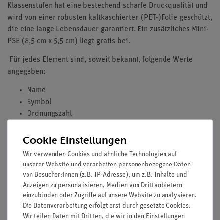
Klassenstufen hat eine bestechend scharfe Druckqualität und
wird von einer robusten kaltkaschierten (PET-)Folie geschützt,
die eine lange Lebensdauer garantiert. Ein zusätzliches Mini-
PSE (8,5 cm x 5,5 cm) liegt gratis bei.
Für jedes Element sind, soweit bekannt, folgende Werte
angegeben:
Name
Symbol
Ordnungszahl
Elektronegativität (nach Pauling)
Cookie Einstellungen
relative Atommasse
Radioaktivität
Wir verwenden Cookies und ähnliche Technologien auf
unserer Website und verarbeiten personenbezogene Daten
Zusätzlich werden Aggregatzustände, Haupt- und
von Besucher:innen (z.B. IP-Adresse), um z.B. Inhalte und
Nebengruppenelemente, Metalle, Nichtmetalle, Halbmetalle
Anzeigen zu personalisieren, Medien von Drittanbietern
und Edelgase durch eine unterschiedliche Farbgebung
einzubinden oder Zugriffe auf unsere Website zu analysieren.
gekennzeichnet.
Die Datenverarbeitung erfolgt erst durch gesetzte Cookies.
Wir teilen Daten mit Dritten, die wir in den Einstellungen