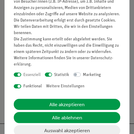
von Besucher:innen (z.B. IP-Adresse), um z.B. Inhalte und
Wandbefestigung.
Anzeigen zu personalisieren, Medien von Drittanbietern
einzubinden oder Zugriffe auf unsere Website zu analysieren.
Format: 200 cm x 141 cm
Die Datenverarbeitung erfolgt erst durch gesetzte Cookies.
Als Schülerversion und Vollversion erhältlich sowie weitere
Wir teilen Daten mit Dritten, die wir in den Einstellungen
benennen.
verschiedene Formate erhältlich.
Die Zustimmung kann erteilt oder abgelehnt werden. Sie
QUELLENANGABE:
haben das Recht, nicht einzuwilligen und die Einwilligung zu
einem späteren Zeitpunkt zu ändern oder zu widerrufen.
Evaluate Nuclear Structure Data File (ENSDF): nndc.bnl.gov.
Weitere Informationen finden Sie in unserer
Daten­schutz­
Stand: Juni 2017. Die auf der Nuklidkarte veröffentlichten
erklärung
.
Werte entsprechen dem aktuellen Stand der Wissenschaft und
Essenziell
Statistik
Marketing
werden permanent aktualisiert.
Funktional
Weitere Einstellungen
Alle akzeptieren
Versandkostenfrei ab 300,- €
Alle ablehnen
Auswahl akzeptieren