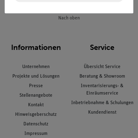
Nach oben
Informationen
Service
Unternehmen
Übersicht Service
Projekte und Lösungen
Beratung & Showroom
Presse
Inventarisierungs- &
Einräumservice
Stellenangebote
Inbetriebnahme & Schulungen
Kontakt
Kundendienst
Hinweisgeberschutz
Datenschutz
Impressum