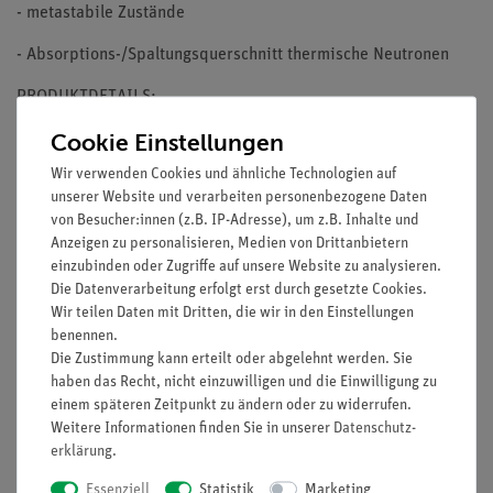
- metastabile Zustände
- Absorptions-/Spaltungsquerschnitt thermische Neutronen
PRODUKTDETAILS:
Cookie Einstellungen
- planhängendes Polyestermaterial zur Wand- und
Deckenmontage geeignet
Wir verwenden Cookies und ähnliche Technologien auf
unserer Website und verarbeiten personenbezogene Daten
- mehrstufig arretierbar
von Besucher:innen (z.B. IP-Adresse), um z.B. Inhalte und
Anzeigen zu personalisieren, Medien von Drittanbietern
- hochwertiger Slow-Return Mechanismus (automatischer
einzubinden oder Zugriffe auf unsere Website zu analysieren.
Einzug)
Die Datenverarbeitung erfolgt erst durch gesetzte Cookies.
Wir teilen Daten mit Dritten, die wir in den Einstellungen
- formschönes, weißes Gehäuse
benennen.
- Leinwandformat: 200 cm x 150 cm
Die Zustimmung kann erteilt oder abgelehnt werden. Sie
haben das Recht, nicht einzuwilligen und die Einwilligung zu
- Gehäusemaß (B x H x T): 218 cm x 9 cm x 8 cm
einem späteren Zeitpunkt zu ändern oder zu widerrufen.
Weitere Informationen finden Sie in unserer
Daten­schutz­
- Gesamtgewicht: 9 kg
erklärung
.
Als Schülerversion und Vollversion erhältlich sowie weitere
Essenziell
Statistik
Marketing