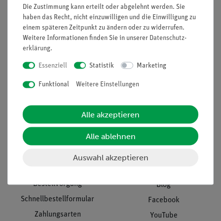
Projekte und Lösungen
Beratung & Showroom
Die Zustimmung kann erteilt oder abgelehnt werden. Sie
haben das Recht, nicht einzuwilligen und die Einwilligung zu
Presse
Inventarisierungs- &
einem späteren Zeitpunkt zu ändern oder zu widerrufen.
Einräumservice
Stellenangebote
Weitere Informationen finden Sie in unserer
Daten­schutz­
erklärung
.
Inbetriebnahme & Schulungen
Kontakt
Kundendienst
Essenziell
Statistik
Marketing
Hinweisgeberschutz
Datenschutz
Funktional
Weitere Einstellungen
Impressum
Alle akzeptieren
AGB
Alle ablehnen
Download &
Support
Social Media
Auswahl akzeptieren
Bestellvorgang
Blog
Schnellbestellformular
Facebook
Zahlungsarten
YouTube