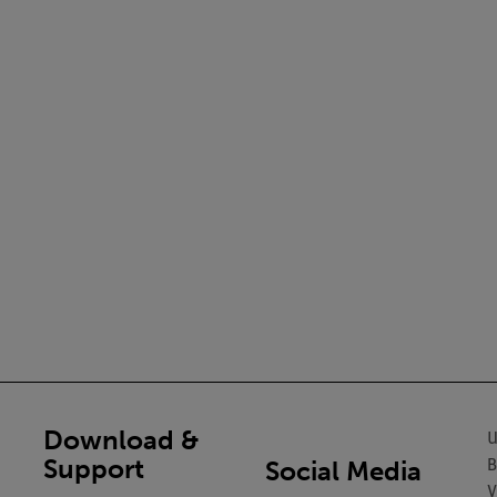
Download &
U
Support
Social Media
B
V