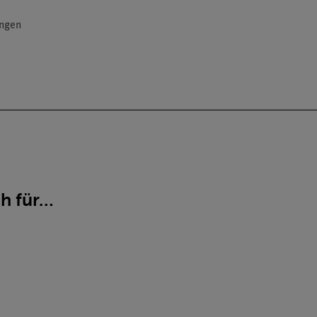
ngen
ch für…