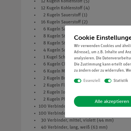
12 Kugeln Kohlenstoff (5)
12 Kugeln Kohlenstoff (4)
2 Kugeln Sauerstoff (1)
16 Kugeln Sauerstoff (2)
6 Kugeln Sauerstoff (5)
Cookie Einstellung
8 Kugeln Stickstock (3)
8 Kugeln Stickstoff (4)
Wir verwenden Cookies und ähnli
4 Kugeln Schwefel (2)
Adresse), um z.B. Inhalte und An
1 Kugel Schwefel (6)
analysieren. Die Datenverarbeitun
6 Kugeln Chor (1)
Die Zustimmung kann erteilt oder
zu ändern oder zu widerrufen. We
6 Kugeln Metall (1)
2 Kugeln Brom (1)
Essenziell
Statistik
2 Kugeln Flour (1)
2 Kugeln Iod (1)
2 Kugeln Phosphor (5)
Alle akzeptieren
100 Verbinder, kurz, weiß (11 mm)
100 Verbinder, mittel, weiß (44 mm)
30 Verbinder, mittel, violett (44 mm)
40 Verbinder, lang, weiß (63 mm)