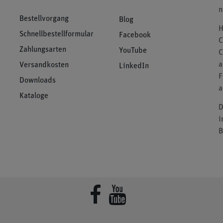
n
Bestellvorgang
Blog
H
Schnellbestellformular
Facebook
C
Zahlungsarten
YouTube
C
a
Versandkosten
LinkedIn
F
Downloads
a
Kataloge
D
i
B