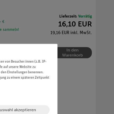
Lieferzeit:
Vorrätig
- €
16,10 EUR
e sammeln!
19,16 EUR inkl. MwSt.
In den
Warenkorb
n von Besucher:innen (z.B. IP-
fe auf unsere Website zu
in den Einstellungen benennen.
igung zu einem späteren Zeitpunkt
uswahl akzeptieren