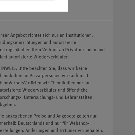
nser Angebot richtet sich nur an Institutionen,
ildungseinrichtungen und autorisierte
ertragshändler. Kein Verkauf an Privatpersonen und
icht autorisierte Wiederverkäufer.
INWEIS: Bitte beachten Sie, dass wir keine
hemikalien an Privatpersonen verkaufen. Lt.
hemVerbotsV dürfen wir Chemikalien nur an
utorisierte Wiederverkäufer und öffentliche
orschungs-, Untersuchungs- und Lehranstalten
bgeben.
ie angegebenen Preise und Angebote gelten nur
nnerhalb Deutschlands und nur für Webshop-
estellungen. Änderungen und Irrtümer vorbehalten.