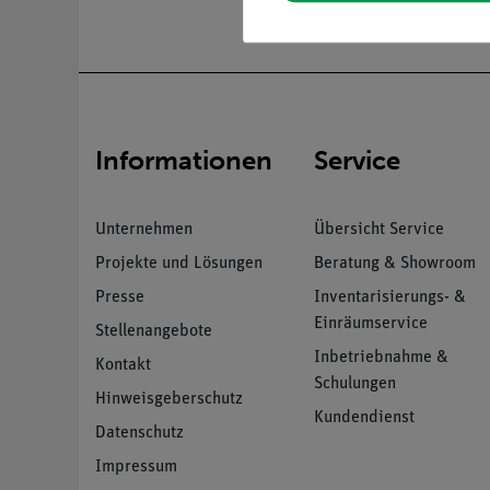
Informationen
Service
Unternehmen
Übersicht Service
Projekte und Lösungen
Beratung & Showroom
Presse
Inventarisierungs- &
Einräumservice
Stellenangebote
Inbetriebnahme &
Kontakt
Schulungen
Hinweisgeberschutz
Kundendienst
Datenschutz
Impressum