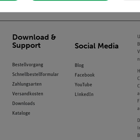
Download &
U
Support
Social Media
B
V
n
Bestellvorgang
Blog
H
Schnellbestellformular
Facebook
C
Zahlungsarten
YouTube
C
a
Versandkosten
LinkedIn
F
Downloads
a
Kataloge
D
i
B