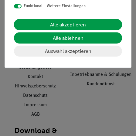
Funktional
Weitere Einstellungen
Informationen
Service
Alle akzeptieren
Alle ablehnen
Unternehmen
Übersicht Service
Projekte und Lösungen
Beratung & Showroom
Auswahl akzeptieren
Presse
Inventarisierungs- &
Einräumservice
Stellenangebote
Inbetriebnahme & Schulungen
Kontakt
Kundendienst
Hinweisgeberschutz
Datenschutz
Impressum
AGB
Download &