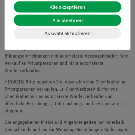
Zahlungsarten
YouTube
Alle akzeptieren
Versandkosten
LinkedIn
Alle ablehnen
Downloads
Auswahl akzeptieren
Kataloge
Unser Angebot richtet sich nur an Institutionen,
Bildungseinrichtungen und autorisierte Vertragshändler. Kein
Verkauf an Privatpersonen und nicht autorisierte
Wiederverkäufer.
HINWEIS: Bitte beachten Sie, dass wir keine Chemikalien an
Privatpersonen verkaufen. Lt. ChemVerbotsV dürfen wir
Chemikalien nur an autorisierte Wiederverkäufer und
öffentliche Forschungs-, Untersuchungs- und Lehranstalten
abgeben.
Die angegebenen Preise und Angebote gelten nur innerhalb
Deutschlands und nur für Webshop-Bestellungen. Änderungen