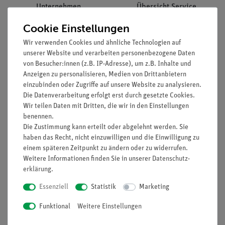
Unternehmen
Übersicht Service
Projekte und Lösungen
Beratung & Showroom
Cookie Einstellungen
Presse
Inventarisierungs- &
Wir verwenden Cookies und ähnliche Technologien auf
Einräumservice
unserer Website und verarbeiten personenbezogene Daten
Stellenangebote
von Besucher:innen (z.B. IP-Adresse), um z.B. Inhalte und
Inbetriebnahme & Schulungen
Kontakt
Anzeigen zu personalisieren, Medien von Drittanbietern
Kundendienst
Hinweisgeberschutz
einzubinden oder Zugriffe auf unsere Website zu analysieren.
Die Datenverarbeitung erfolgt erst durch gesetzte Cookies.
Datenschutz
Wir teilen Daten mit Dritten, die wir in den Einstellungen
Impressum
benennen.
Die Zustimmung kann erteilt oder abgelehnt werden. Sie
AGB
haben das Recht, nicht einzuwilligen und die Einwilligung zu
einem späteren Zeitpunkt zu ändern oder zu widerrufen.
Download &
Weitere Informationen finden Sie in unserer
Daten­schutz­
Support
Social Media
erklärung
.
Essenziell
Statistik
Marketing
Bestellvorgang
Blog
Funktional
Weitere Einstellungen
Schnellbestellformular
Facebook