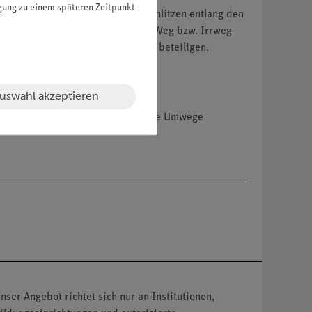
igung zu einem späteren Zeitpunkt
 Augen mit einem Stift in den Schlitzen entlang den
r Unterlage aus Papier kann der Weg bzw. Irrweg
t, so kann sich die ganze Klasse beteiligen.
uswahl akzeptieren
ie sind durch die Schlitze über viele Umwege
nser Angebot richtet sich nur an Institutionen,