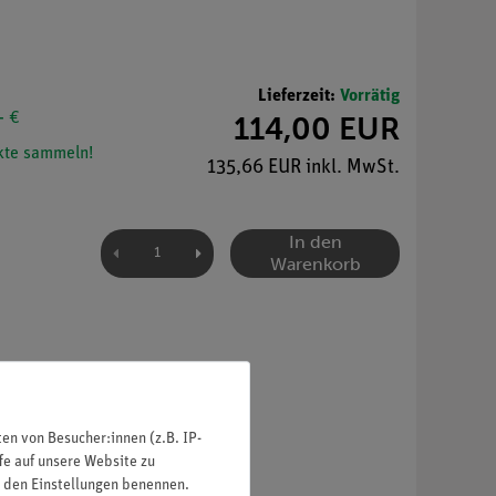
Lieferzeit:
Vorrätig
- €
114,00 EUR
te sammeln!
135,66 EUR inkl. MwSt.
In den
Warenkorb
n von Besucher:innen (z.B. IP-
fe auf unsere Website zu
in den Einstellungen benennen.