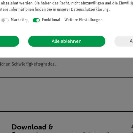
 abgelehnt werden. Sie haben das Recht, nicht einzuwilligen und die Einwill
verhaltens des Menschen. Die Versuchsperson soll mit verbundenen
itere Informationen finden Sie in unserer
Daten­schutz­erklärung
.
n nach zwei verschiedenen Methoden vorgenommen werden: Auf eine
Marketing
Funktional
Weitere Einstellungen
rd der Versuch dagegen auf einem Tageslichtprojektor durchgeführ
A
Alle ablehnen
usgestanzt sind. Die Löcher fungieren als Anfangs- bzw. Endpunkt; s
lichen Schwierigkeitsgrades.
Download &
U