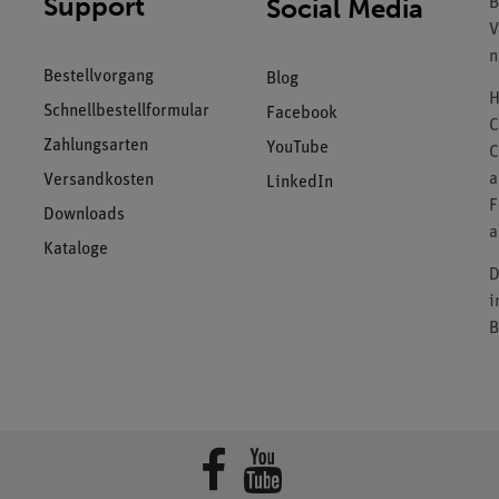
Support
Social Media
B
V
n
Bestellvorgang
Blog
H
Schnellbestellformular
Facebook
C
Zahlungsarten
YouTube
C
a
Versandkosten
LinkedIn
F
Downloads
a
Kataloge
D
i
B