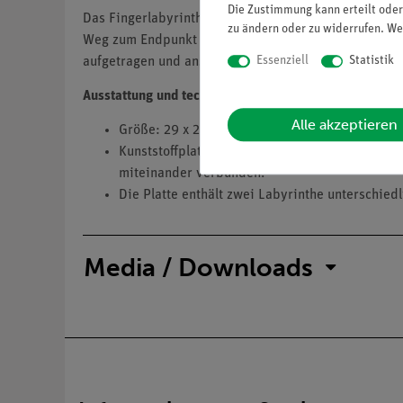
Die Zustimmung kann erteilt oder
Das Fingerlabyrinth dient der Untersuchung des Lern
zu ändern oder zu widerrufen. We
Weg zum Endpunkt finden. Die Erfolgskontrolle kan
Essenziell
Statistik
aufgetragen und anschließend ausgewertet werden. Wi
Ausstattung und technische Daten
Alle akzeptieren
Größe: 29 x 26 cm
Kunststoffplatte, in der Löcher und Schlitze a
miteinander verbunden.
Die Platte enthält zwei Labyrinthe unterschied
Media / Downloads