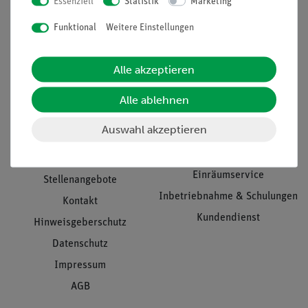
Essenziell
Statistik
Marketing
Nach oben
Funktional
Weitere Einstellungen
Informationen
Service
Alle akzeptieren
Alle ablehnen
Unternehmen
Übersicht Service
Auswahl akzeptieren
Projekte und Lösungen
Beratung & Showroom
Presse
Inventarisierungs- &
Einräumservice
Stellenangebote
Inbetriebnahme & Schulungen
Kontakt
Kundendienst
Hinweisgeberschutz
Datenschutz
Impressum
AGB