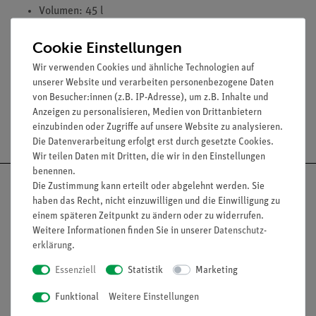
Volumen: 45 l
Aussenmaße (mm): ( L x B x H ) 500 x 300 x 300
Cookie Einstellungen
Wir verwenden Cookies und ähnliche Technologien auf
unserer Website und verarbeiten personenbezogene Daten
von Besucher:innen (z.B. IP-Adresse), um z.B. Inhalte und
Anzeigen zu personalisieren, Medien von Drittanbietern
Versandkostenfrei ab 300,- €
einzubinden oder Zugriffe auf unsere Website zu analysieren.
Die Datenverarbeitung erfolgt erst durch gesetzte Cookies.
Wir teilen Daten mit Dritten, die wir in den Einstellungen
benennen.
Die Zustimmung kann erteilt oder abgelehnt werden. Sie
haben das Recht, nicht einzuwilligen und die Einwilligung zu
einem späteren Zeitpunkt zu ändern oder zu widerrufen.
Nach oben
Weitere Informationen finden Sie in unserer
Daten­schutz­
erklärung
.
Essenziell
Statistik
Marketing
Informationen
Service
Funktional
Weitere Einstellungen