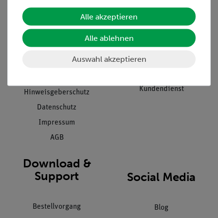
Alle akzeptieren
Unternehmen
Übersicht Service
Projekte und Lösungen
Beratung & Showroom
Alle ablehnen
Presse
Inventarisierungs- &
Auswahl akzeptieren
Einräumservice
Stellenangebote
Inbetriebnahme & Schulungen
Kontakt
Kundendienst
Hinweisgeberschutz
Datenschutz
Impressum
AGB
Download &
Support
Social Media
Bestellvorgang
Blog