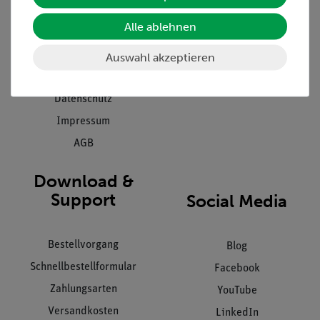
Presse
Inventarisierungs- &
Alle ablehnen
Einräumservice
Stellenangebote
Inbetriebnahme & Schulungen
Kontakt
Auswahl akzeptieren
Kundendienst
Hinweisgeberschutz
Datenschutz
Impressum
AGB
Download &
Support
Social Media
Bestellvorgang
Blog
Schnellbestellformular
Facebook
Zahlungsarten
YouTube
Versandkosten
LinkedIn