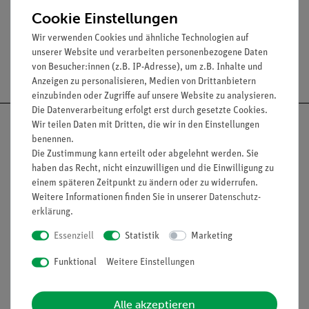
Cookie Einstellungen
Wir verwenden Cookies und ähnliche Technologien auf
unserer Website und verarbeiten personenbezogene Daten
Versandkostenfrei ab 300,- €
von Besucher:innen (z.B. IP-Adresse), um z.B. Inhalte und
Anzeigen zu personalisieren, Medien von Drittanbietern
einzubinden oder Zugriffe auf unsere Website zu analysieren.
Die Datenverarbeitung erfolgt erst durch gesetzte Cookies.
Wir teilen Daten mit Dritten, die wir in den Einstellungen
benennen.
Die Zustimmung kann erteilt oder abgelehnt werden. Sie
Nach oben
haben das Recht, nicht einzuwilligen und die Einwilligung zu
einem späteren Zeitpunkt zu ändern oder zu widerrufen.
Weitere Informationen finden Sie in unserer
Daten­schutz­
erklärung
.
Informationen
Service
Essenziell
Statistik
Marketing
Funktional
Weitere Einstellungen
Unternehmen
Übersicht Service
Projekte und Lösungen
Beratung & Showroom
Alle akzeptieren