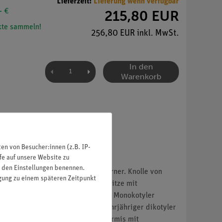
Lieferzeit:
Lieferung wenn verfügbar
- €
215,80 EUR
te sammeln!
256,80 EUR inkl. MwSt.
In den
Warenkorb
n von Besucher:innen (z.B. IP-
fe auf unsere Website zu
in den Einstellungen benennen.
zen von Allium, längs 3. Stärkekörner. Knolle von
igung zu einem späteren Zeitpunkt
 communis, Birne, quer 6. Wurzelspitze mit
el 9. Zea mays, Mais, Stamm quer. Monokotyler
 Stamm quer 12. Aristolochia, mehrjähriger dikotyler
quer 15. Tulipa, Tulpe, Blattepidermis mit