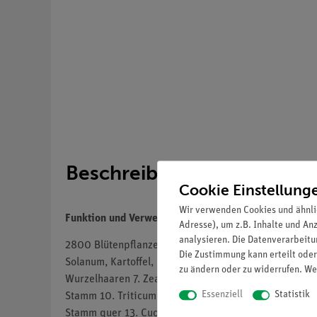
Beschreibung
Cookie Einstellung
Wir verwenden Cookies und ähnli
Funktion und Verwendung
Adresse), um z.B. Inhalte und An
analysieren. Die Datenverarbeitun
2800 Blütenpflanzen (Phanerogamae). Grundserie. - 25
Die Zustimmung kann erteilt oder
Solanum, Kartoffel, quer 4. Korkzellen. Rinde von Que
zu ändern oder zu widerrufen. We
Wurzelhaaren 7. Zea mays, Mais, Wurzel quer. Monoko
Essenziell
Statistik
Stamm 10. Triticum, Weizen, Stamm (Halm) quer. Gram
Stamm quer 13. Cucurbita, Kürbis, Stamm längs. Leitb