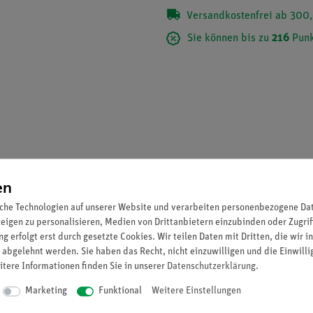
Versandkostenfrei ab 300,
Sie können bis zu
216
Punk
en
che Technologien auf unserer Website und verarbeiten personenbezogene Date
zeigen zu personalisieren, Medien von Drittanbietern einzubinden oder Zugrif
g erfolgt erst durch gesetzte Cookies. Wir teilen Daten mit Dritten, die wir 
 Präparate. 1. Einfache Pflanzenzellen 2. Zellteilungen. Wurzelspit
 abgelehnt werden. Sie haben das Recht, nicht einzuwilligen und die Einwill
rcus suber, Korkeiche, quer 5. Steinzellen. Fruchtfleisch von Pirus
itere Informationen finden Sie in unserer
Daten­schutz­erklärung
.
tyle Wurzel 8. Ranunculus, Hahnenfuß, Wurzel quer. Dikotyle Wurz
Marketing
Funktional
Weitere Einstellungen
ineenstamm 11. Aristolochia, Pfeifenstrauch, einjähriger dikotyler
ündel, Siebgefäße 14. Sambucus, Holunder, Stamm mit Lentizellen, 