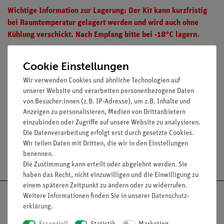
Wichtige Information zur Lagerung: Der Kit kann kurzfristig
bei Raumtemperatur gelagert werden und wird auch ohne
Kühlung verschickt. Nach Empfang bitte bei -18°C lagern.
Cookie Einstellungen
Hinweis: Für diesen Artikel wird ein Verbrauch innerhalb von
Wir verwenden Cookies und ähnliche Technologien auf
12 Monaten empfohlen.
unserer Website und verarbeiten personenbezogene Daten
von Besucher:innen (z.B. IP-Adresse), um z.B. Inhalte und
Anzeigen zu personalisieren, Medien von Drittanbietern
einzubinden oder Zugriffe auf unsere Website zu analysieren.
Die Datenverarbeitung erfolgt erst durch gesetzte Cookies.
Wir teilen Daten mit Dritten, die wir in den Einstellungen
Versandkostenfrei ab 300,- €
benennen.
Die Zustimmung kann erteilt oder abgelehnt werden. Sie
haben das Recht, nicht einzuwilligen und die Einwilligung zu
einem späteren Zeitpunkt zu ändern oder zu widerrufen.
Weitere Informationen finden Sie in unserer
Daten­schutz­
erklärung
.
Essenziell
Statistik
Marketing