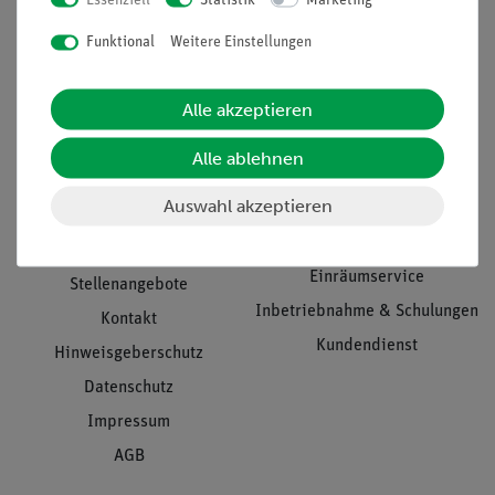
Nach oben
Funktional
Weitere Einstellungen
Informationen
Service
Alle akzeptieren
Alle ablehnen
Unternehmen
Übersicht Service
Auswahl akzeptieren
Projekte und Lösungen
Beratung & Showroom
Presse
Inventarisierungs- &
Einräumservice
Stellenangebote
Inbetriebnahme & Schulungen
Kontakt
Kundendienst
Hinweisgeberschutz
Datenschutz
Impressum
AGB