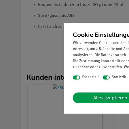
Bequemes Laden von bis zu 20 µl oder 15 µl
Spritzguss aus ABS
Lässt sich zur einfachen Aufbewahrung in die G
Cookie Einstellung
Wir verwenden Cookies und ähnli
Adresse), um z.B. Inhalte und An
analysieren. Die Datenverarbeitun
Die Zustimmung kann erteilt oder
zu ändern oder zu widerrufen. We
Kunden interessierten sich au
Essenziell
Statistik
Alle akzeptieren