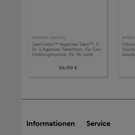
Artikel-Nr.:
35018-71
Artikel-
SeeGreen™ Agarose Tabs™, 3-
Übung
in-1 Agarose Tabletten, für Gel-
Stück
Elektrophorese, für 16 Gele
wied
54,00 €
Informationen
Service