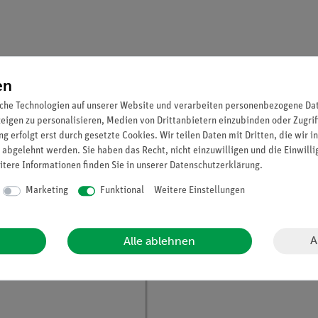
ussplattform einrasten
en
che Technologien auf unserer Website und verarbeiten personenbezogene Date
zeigen zu personalisieren, Medien von Drittanbietern einzubinden oder Zugrif
g erfolgt erst durch gesetzte Cookies. Wir teilen Daten mit Dritten, die wir 
 abgelehnt werden. Sie haben das Recht, nicht einzuwilligen und die Einwill
itere Informationen finden Sie in unserer
Daten­schutz­erklärung
.
ch für…
Marketing
Funktional
Weitere Einstellungen
A
Alle ablehnen