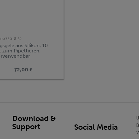
Nr.:
35018-62
sgele aus Silikon, 10
, zum Pipettieren,
erverwendbar
72,00 €
Download &
U
Support
Social Media
B
V