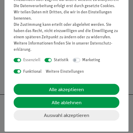
Die Datenverarbeitung erfolgt erst durch gesetzte Cookies.
Wir teilen Daten mit Dritten, die wir in den Einstellungen
benennen.
Artikel-Nr.:
35018-71
Artikel-Nr.:
35018-62
SeeGreen™ Agarose
Übungsgele aus
Die Zustimmung kann erteilt oder abgelehnt werden. Sie
Tabs™, 3-in-1 Agarose
Silikon, 10 Stück, zum
haben das Recht, nicht einzuwilligen und die Einwilligung zu
Tabletten, für Gel-
Pipettieren,
einem späteren Zeitpunkt zu ändern oder zu widerrufen.
Elektrophorese, für 16
wiederverwendbar
Weitere Informationen finden Sie in unserer
Daten­schutz­
Gele
54,00 €
72,00 €
erklärung
.
Essenziell
Statistik
Marketing
Funktional
Weitere Einstellungen
Versandkostenfrei ab 300,- €
Alle akzeptieren
Alle ablehnen
Auswahl akzeptieren
Nach oben