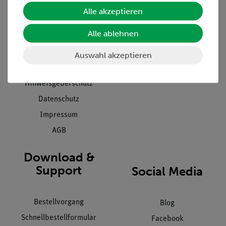
Unternehmen
Übersicht Service
Alle akzeptieren
Projekte und Lösungen
Beratung & Showroom
Alle ablehnen
Presse
Inventarisierungs- &
Einräumservice
Stellenangebote
Auswahl akzeptieren
Inbetriebnahme & Schulungen
Kontakt
Kundendienst
Hinweisgeberschutz
Datenschutz
Impressum
AGB
Download &
Support
Social Media
Bestellvorgang
Blog
Schnellbestellformular
Facebook