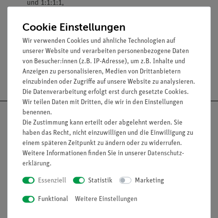
und 1:1:1:1,
insgesamt 15 Maiskolben, Kopiervorlagen, Anleitung.
Cookie Einstellungen
In stabilem Koffer, 31 x 28 cm.
Wir verwenden Cookies und ähnliche Technologien auf
unserer Website und verarbeiten personenbezogene Daten
von Besucher:innen (z.B. IP-Adresse), um z.B. Inhalte und
Anzeigen zu personalisieren, Medien von Drittanbietern
Versandkostenfrei ab 300,- €
einzubinden oder Zugriffe auf unsere Website zu analysieren.
Die Datenverarbeitung erfolgt erst durch gesetzte Cookies.
Wir teilen Daten mit Dritten, die wir in den Einstellungen
benennen.
Die Zustimmung kann erteilt oder abgelehnt werden. Sie
haben das Recht, nicht einzuwilligen und die Einwilligung zu
einem späteren Zeitpunkt zu ändern oder zu widerrufen.
Nach oben
Weitere Informationen finden Sie in unserer
Daten­schutz­
erklärung
.
Essenziell
Statistik
Marketing
Informationen
Service
Funktional
Weitere Einstellungen