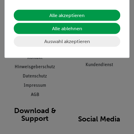
Informationen
Service
Alle akzeptieren
Unternehmen
Übersicht Service
Alle ablehnen
Projekte und Lösungen
Beratung & Showroom
Presse
Inventarisierungs- &
Auswahl akzeptieren
Einräumservice
Stellenangebote
Inbetriebnahme & Schulungen
Kontakt
Kundendienst
Hinweisgeberschutz
Datenschutz
Impressum
AGB
Download &
Support
Social Media