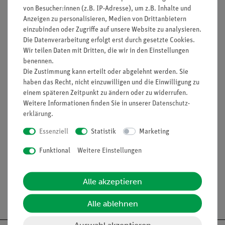
Biochemie des Sehens
von Besucher:innen (z.B. IP-Adresse), um z.B. Inhalte und
Rezeptor-Tyrosinkinasen (RTKs)
Anzeigen zu personalisieren, Medien von Drittanbietern
Zellsignalisierung
einzubinden oder Zugriffe auf unsere Website zu analysieren.
Umfasst farbige PowerPoint-Präsentation für
Die Datenverarbeitung erfolgt erst durch gesetzte Cookies.
den Unterricht!
Wir teilen Daten mit Dritten, die wir in den Einstellungen
benennen.
Zum Download gehört: Anleitung für den
Die Zustimmung kann erteilt oder abgelehnt werden. Sie
Unterricht, Vorlagen, PowerPoint-Datei
haben das Recht, nicht einzuwilligen und die Einwilligung zu
Die Herstellung jedes Modells dauert 30 Minuten!
einem späteren Zeitpunkt zu ändern oder zu widerrufen.
Außerdem wird benötigt: Papier, Schere,
Weitere Informationen finden Sie in unserer
Daten­schutz­
Klebestift
erklärung
.
Essenziell
Statistik
Marketing
Media / Downloads
Funktional
Weitere Einstellungen
Alle akzeptieren
Versandkostenfrei ab 300,- €
Alle ablehnen
Auswahl akzeptieren