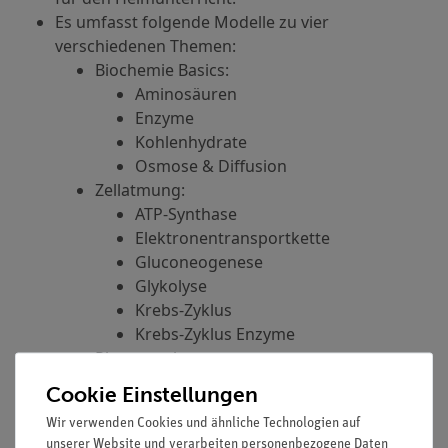
Es umfasst folgende Modelle zu vier
verschiedenen Themen
:
Biochemie Basics:
Aminosäuren
Enzyme
Kohlenhydrate
Osmose & Diffusion
Zellatmung:
ATP-Synthase
Elektronentransportkette
Gluconeogenese
Glykolyse
Krebs-Zyklus
Krebs-Zyklus Enzyme
Photosynthese:
Photosynthese Lichtreaktionen
Cookie Einstellungen
Calvin-Zyklus
Wir verwenden Cookies und ähnliche Technologien auf
Signalwege:
unserer Website und verarbeiten personenbezogene Daten