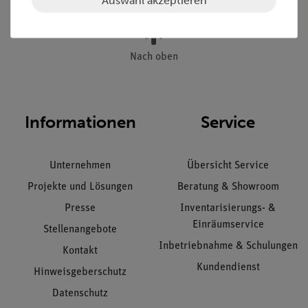
Nach oben
Informationen
Service
Unternehmen
Übersicht Service
Projekte und Lösungen
Beratung & Showroom
Presse
Inventarisierungs- &
Einräumservice
Stellenangebote
Inbetriebnahme & Schulungen
Kontakt
Kundendienst
Hinweisgeberschutz
Datenschutz