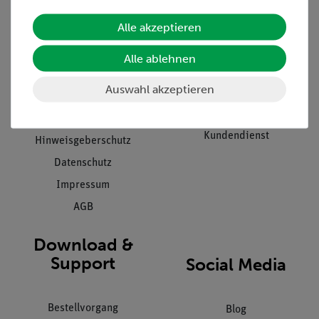
Alle akzeptieren
Unternehmen
Übersicht Service
Projekte und Lösungen
Beratung & Showroom
Alle ablehnen
Presse
Inventarisierungs- &
Auswahl akzeptieren
Einräumservice
Stellenangebote
Inbetriebnahme & Schulungen
Kontakt
Kundendienst
Hinweisgeberschutz
Datenschutz
Impressum
AGB
Download &
Support
Social Media
Bestellvorgang
Blog