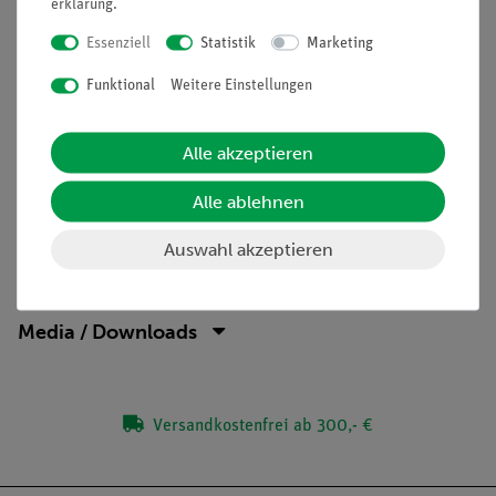
erklärung
.
Stabile, stapelbare Aufbewahrungsboxen mit
gerätegeformtem Schaumstoffeinsatz.
Essenziell
Statistik
Marketing
Funktional
Weitere Einstellungen
Versuche
Alle akzeptieren
Lieferumfang
Alle ablehnen
Auswahl akzeptieren
Zubehör
Media / Downloads
Versandkostenfrei ab 300,- €