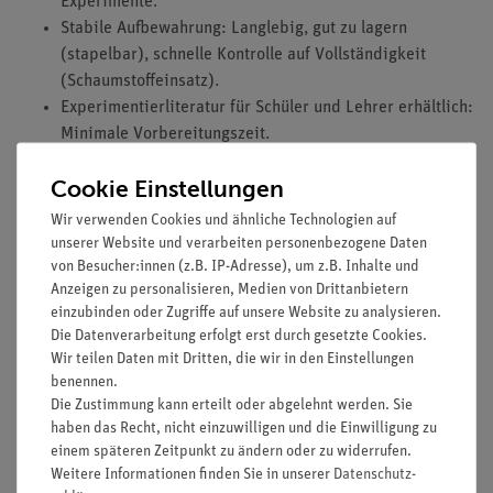
Experimente.
Stabile Aufbewahrung: Langlebig, gut zu lagern
(stapelbar), schnelle Kontrolle auf Vollständigkeit
(Schaumstoffeinsatz).
Experimentierliteratur für Schüler und Lehrer erhältlich:
Minimale Vorbereitungszeit.
Abgestimmt auf die Bildungspläne: Alle
Cookie Einstellungen
Themenbereiche abgedeckt.
Von Pädagogen entwickeltes Set zur Einführung in die
Wir verwenden Cookies und ähnliche Technologien auf
organische Chemie.
unserer Website und verarbeiten personenbezogene Daten
von Besucher:innen (z.B. IP-Adresse), um z.B. Inhalte und
Einfaches Lehren und effizientes Lernen beim Einsatz
Anzeigen zu personalisieren, Medien von Drittanbietern
der interaktiven Experimentieranleitungen per QR-
einzubinden oder Zugriffe auf unsere Website zu analysieren.
Code.
Die Datenverarbeitung erfolgt erst durch gesetzte Cookies.
Wir teilen Daten mit Dritten, die wir in den Einstellungen
Ausstattung und technische Daten
benennen.
Das Geräteset besteht aus allen für die Versuche
Die Zustimmung kann erteilt oder abgelehnt werden. Sie
haben das Recht, nicht einzuwilligen und die Einwilligung zu
notwendigen Komponenten; lediglich ein zur
einem späteren Zeitpunkt zu ändern oder zu widerrufen.
vorhandenen Gasversorgung passender Brenner muss
Weitere Informationen finden Sie in unserer
Daten­schutz­
separat angeschafft werden.