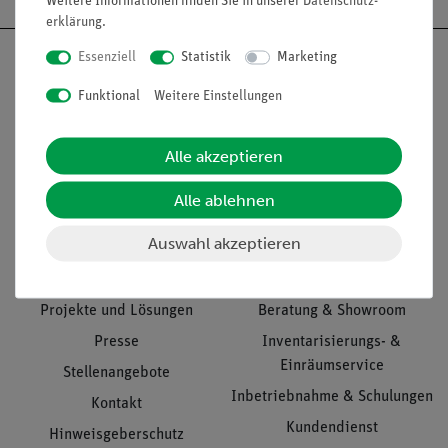
Weitere Informationen finden Sie in unserer
Daten­schutz­
erklärung
.
Essenziell
Statistik
Marketing
Funktional
Weitere Einstellungen
Nach oben
Alle akzeptieren
Alle ablehnen
Informationen
Service
Auswahl akzeptieren
Unternehmen
Übersicht Service
Projekte und Lösungen
Beratung & Showroom
Presse
Inventarisierungs- &
Einräumservice
Stellenangebote
Inbetriebnahme & Schulungen
Kontakt
Kundendienst
Hinweisgeberschutz