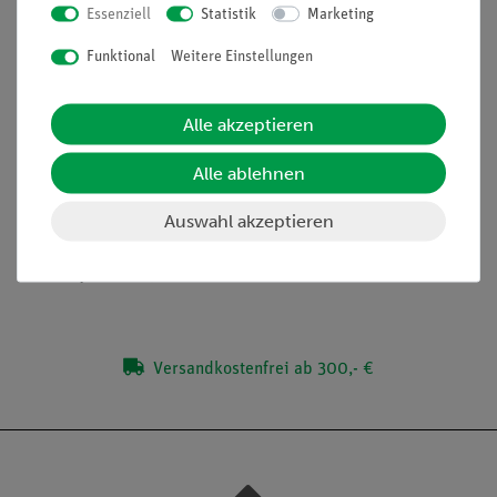
Konvektion
Essenziell
Statistik
Marketing
Erzwungene Kühlung
Joule-Effekt
Funktional
Weitere Einstellungen
(Bitte beachten: Versuchsbeschreibung nur in englischer
Sprache erhältlich)
Alle akzeptieren
Alle ablehnen
Lieferumfang
Auswahl akzeptieren
Media / Downloads
Versandkostenfrei ab 300,- €