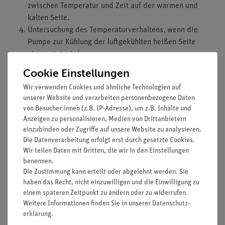
zwischen Temperatur und Zeit auf der warmen und
kalten Seite.
Untersuchung des Temperaturverhaltens, wenn die
Pumpe zur Kühlung der luftgekühlten heißen Seite
eingesetzt wird.
Cookie Einstellungen
Lernziele
Wir verwenden Cookies und ähnliche Technologien auf
Peltier-Effekt
unserer Website und verarbeiten personenbezogene Daten
Wärmerohr
von Besucher:innen (z.B. IP-Adresse), um z.B. Inhalte und
Thermoelektrische e. m. f.
Anzeigen zu personalisieren, Medien von Drittanbietern
Peltier-Koeffizient,
einzubinden oder Zugriffe auf unsere Website zu analysieren.
Die Datenverarbeitung erfolgt erst durch gesetzte Cookies.
Kälteleistung
Wir teilen Daten mit Dritten, die wir in den Einstellungen
Heizleistung
benennen.
Effizienz Bewertung,
Die Zustimmung kann erteilt oder abgelehnt werden. Sie
Thomson-Koeffizient
haben das Recht, nicht einzuwilligen und die Einwilligung zu
Seebeck-Koeffizienten
einem späteren Zeitpunkt zu ändern oder zu widerrufen.
Thomson Gleichungen
Weitere Informationen finden Sie in unserer
Daten­schutz­
Wärmeleitung
erklärung
.