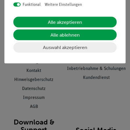
Funktional
Weitere Einstellungen
Informationen
Service
Alle akzeptieren
Alle ablehnen
Unternehmen
Übersicht Service
Projekte und Lösungen
Beratung & Showroom
Auswahl akzeptieren
Presse
Inventarisierungs- &
Einräumservice
Stellenangebote
Inbetriebnahme & Schulungen
Kontakt
Kundendienst
Hinweisgeberschutz
Datenschutz
Impressum
AGB
Download &
Support