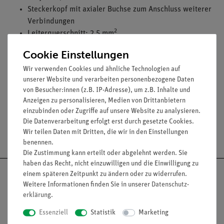
Steckerkopf mit axialer Buchse zum Anschluss weiterer
Verbindungen
2
Leiterquerschnitt: 2,5 mm
Dauerbelastbarkeit: 32 A
Cookie Einstellungen
Farbe: Rot
Wir verwenden Cookies und ähnliche Technologien auf
Verfügbare Längen: 100 mm, 250 mm, 500 mm, 750
unserer Website und verarbeiten personenbezogene Daten
mm, 1000 mm, 1500 mm und 2000 mm
von Besucher:innen (z.B. IP-Adresse), um z.B. Inhalte und
Anzeigen zu personalisieren, Medien von Drittanbietern
einzubinden oder Zugriffe auf unsere Website zu analysieren.
Die Datenverarbeitung erfolgt erst durch gesetzte Cookies.
Versandkostenfrei ab 300,- €
Wir teilen Daten mit Dritten, die wir in den Einstellungen
benennen.
Die Zustimmung kann erteilt oder abgelehnt werden. Sie
haben das Recht, nicht einzuwilligen und die Einwilligung zu
einem späteren Zeitpunkt zu ändern oder zu widerrufen.
Weitere Informationen finden Sie in unserer
Daten­schutz­
erklärung
.
Nach oben
Essenziell
Statistik
Marketing