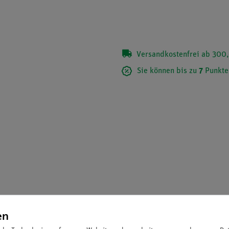
Versandkostenfrei ab 300,
Sie können bis zu
7
Punkte
en
 und 3 Tastenbedienung.