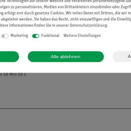
che Technologien auf unserer Website und verarbeiten personenbezogene Date
zeigen zu personalisieren, Medien von Drittanbietern einzubinden oder Zugrif
g erfolgt erst durch gesetzte Cookies. Wir teilen Daten mit Dritten, die wir 
 über separate Tasten bedient
 abgelehnt werden. Sie haben das Recht, nicht einzuwilligen und die Einwill
itere Informationen finden Sie in unserer
Daten­schutz­erklärung
.
Marketing
Funktional
Weitere Einstellungen
ssung
A
Alle ablehnen
e und Stunde/Minute/Sekunde
d 59 Min 59 s