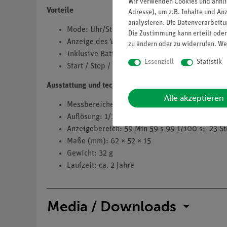
Wir verwenden Cookies und ähnli
Vorteile
Adresse), um z.B. Inhalte und An
analysieren. Die Datenverarbeitun
Mode: Uhr/Stoppuhr - Start, Stop, Split werden
Die Zustimmung kann erteilt oder
Anzeige des Wochentags und der Uhrzeit
zu ändern oder zu widerrufen. We
Inklusive Batterie: Knopfzelle SR 41
Essenziell
Statistik
Start / Stop / Reset / Addition / Split / Dualme
Ausstattung und technische Daten
Alle akzeptieren
Messbereiche: Minute/Sekunde/1/100 Sekund
Auflösung: 1/100 s...1 s
Anzeigebereich: 59 Min 59 s 99 1/100 s; 23 St
Maße (mm): 62 × 52 × 15
Gewicht: 32 g
Laufzeit: ca. 2 Jahre
Media / Downloads