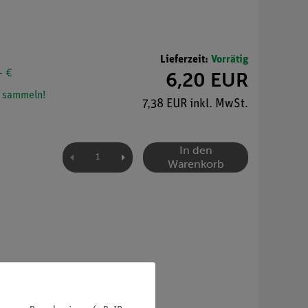
Lieferzeit:
Vorrätig
- €
6,20 EUR
 sammeln!
7,38 EUR inkl. MwSt.
In den
Warenkorb