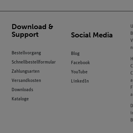
Download &
U
Support
Social Media
B
V
n
Bestellvorgang
Blog
H
Schnellbestellformular
Facebook
C
Zahlungsarten
YouTube
C
a
Versandkosten
LinkedIn
F
Downloads
a
Kataloge
D
i
B