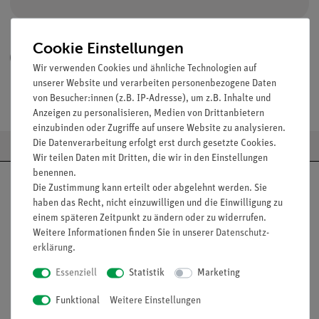
Cookie Einstellungen
Hiermit bestätige ich, dass ich die
Daten­schutz­erklärung
*
gelesen habe.
Wir verwenden Cookies und ähnliche Technologien auf
unserer Website und verarbeiten personenbezogene Daten
von Besucher:innen (z.B. IP-Adresse), um z.B. Inhalte und
Registrieren
Anzeigen zu personalisieren, Medien von Drittanbietern
einzubinden oder Zugriffe auf unsere Website zu analysieren.
Die Datenverarbeitung erfolgt erst durch gesetzte Cookies.
Wir teilen Daten mit Dritten, die wir in den Einstellungen
benennen.
Die Zustimmung kann erteilt oder abgelehnt werden. Sie
haben das Recht, nicht einzuwilligen und die Einwilligung zu
einem späteren Zeitpunkt zu ändern oder zu widerrufen.
Nach oben
Weitere Informationen finden Sie in unserer
Daten­schutz­
erklärung
.
Essenziell
Statistik
Marketing
Informationen
Service
Funktional
Weitere Einstellungen