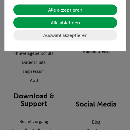
Unternehmen
Übersicht Service
Alle akzeptieren
Projekte und Lösungen
Beratung & Showroom
Alle ablehnen
Presse
Inventarisierungs- &
Einräumservice
Auswahl akzeptieren
Stellenangebote
Inbetriebnahme & Schulungen
Kontakt
Kundendienst
Hinweisgeberschutz
Datenschutz
Impressum
AGB
Download &
Support
Social Media
Bestellvorgang
Blog