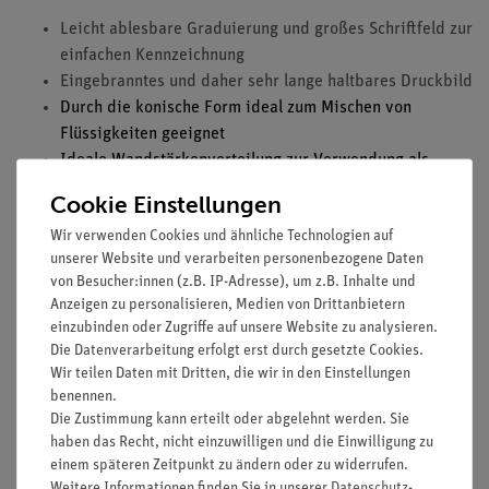
Leicht ablesbare Graduierung und großes Schriftfeld zur
einfachen Kennzeichnung
Eingebranntes und daher sehr lange haltbares Druckbild
Durch die konische Form ideal zum Mischen von
Flüssigkeiten geeignet
Ideale Wandstärkenverteilung zur Verwendung als
Kochglas
Cookie Einstellungen
Ausstattu
ng und technische Daten:
Wir verwenden Cookies und ähnliche Technologien auf
unserer Website und verarbeiten personenbezogene Daten
Material: DURAN® Glas
von Besucher:innen (z.B. IP-Adresse), um z.B. Inhalte und
Form: weithals
Anzeigen zu personalisieren, Medien von Drittanbietern
graduiert, Bördelrand
einzubinden oder Zugriffe auf unsere Website zu analysieren.
Verfügbare Größen: 50, 100, 250, 500 und 1000 ml
Die Datenverarbeitung erfolgt erst durch gesetzte Cookies.
Wir teilen Daten mit Dritten, die wir in den Einstellungen
benennen.
Die Zustimmung kann erteilt oder abgelehnt werden. Sie
haben das Recht, nicht einzuwilligen und die Einwilligung zu
Versandkostenfrei ab 300,- €
einem späteren Zeitpunkt zu ändern oder zu widerrufen.
Weitere Informationen finden Sie in unserer
Daten­schutz­