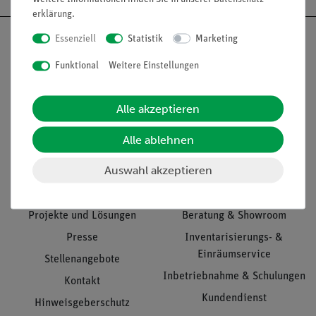
erklärung
.
Essenziell
Statistik
Marketing
Funktional
Weitere Einstellungen
Nach oben
Alle akzeptieren
Alle ablehnen
Informationen
Service
Auswahl akzeptieren
Unternehmen
Übersicht Service
Projekte und Lösungen
Beratung & Showroom
Presse
Inventarisierungs- &
Einräumservice
Stellenangebote
Inbetriebnahme & Schulungen
Kontakt
Kundendienst
Hinweisgeberschutz