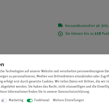
Versandkostenfrei ab 300,
Sie können bis zu
119
Punk
en
che Technologien auf unserer Website und verarbeiten personenbezogene Date
zeigen zu personalisieren, Medien von Drittanbietern einzubinden oder Zugrif
g erfolgt erst durch gesetzte Cookies. Wir teilen Daten mit Dritten, die wir 
 abgelehnt werden. Sie haben das Recht, nicht einzuwilligen und die Einwill
itere Informationen finden Sie in unserer
Daten­schutz­erklärung
.
Marketing
Funktional
Weitere Einstellungen