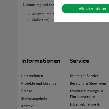
Ausstattung und technische Daten
Alle akzeptieren
Aluminiumplatten
Maße (cm): 1 x 5 x 10 (4 x); 0,5 x 5 x 10 (1 x)
Informationen
Service
Unternehmen
Übersicht Service
Projekte und Lösungen
Beratung & Showroom
Presse
Inventarisierungs- &
Einräumservice
Stellenangebote
Inbetriebnahme &
Kontakt