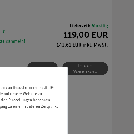
Lieferzeit:
Vorrätig
- €
119,00 EUR
te sammeln!
141,61 EUR inkl. MwSt.
In den
Warenkorb
n von Besucher:innen (z.B. IP-
fe auf unsere Website zu
in den Einstellungen benennen.
igung zu einem späteren Zeitpunkt