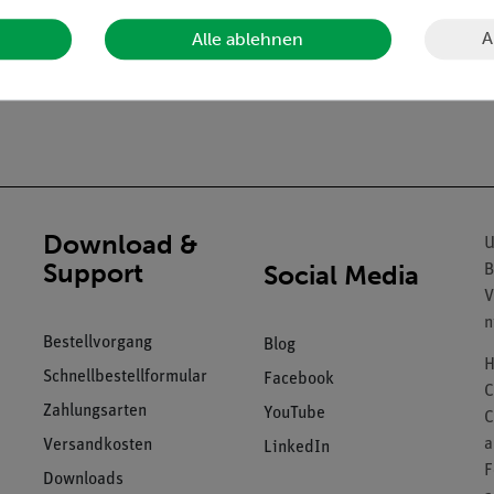
A
Alle ablehnen
Download &
U
Support
Social Media
B
V
n
Bestellvorgang
Blog
H
Schnellbestellformular
Facebook
C
Zahlungsarten
YouTube
C
a
Versandkosten
LinkedIn
F
Downloads