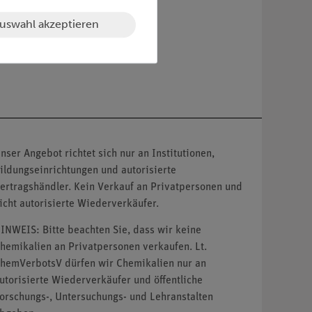
uswahl akzeptieren
nser Angebot richtet sich nur an Institutionen,
ildungseinrichtungen und autorisierte
ertragshändler. Kein Verkauf an Privatpersonen und
icht autorisierte Wiederverkäufer.
INWEIS: Bitte beachten Sie, dass wir keine
hemikalien an Privatpersonen verkaufen. Lt.
hemVerbotsV dürfen wir Chemikalien nur an
utorisierte Wiederverkäufer und öffentliche
orschungs-, Untersuchungs- und Lehranstalten