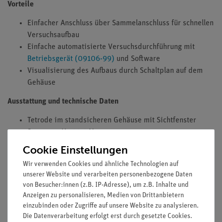
Vorteile
Einfacher Anschluss über Sammelanschluss für schnellen
Versuchsaufbau
Einfache automatisierte Versuchsdurchführung mit
Betriebsgerät (09106-99)
und Software
Visualisierung des Aufbaus durch Schaltplan auf dem
Gehäuse
Ausstattung und technische Daten
Tetrode im standsicheren Gehäuse mit Sichtfenster
Spannung U1 99,9 V
Spannung U2 4,0 V
Cookie Einstellungen
Spannung U3 5,0 V
Wir verwenden Cookies und ähnliche Technologien auf
Spannung UH 4,3 V
unserer Website und verarbeiten personenbezogene Daten
Ausgangsstrom max. 10 μA
von Besucher:innen (z.B. IP-Adresse), um z.B. Inhalte und
Anzeigen zu personalisieren, Medien von Drittanbietern
einzubinden oder Zugriffe auf unsere Website zu analysieren.
Versuche
Die Datenverarbeitung erfolgt erst durch gesetzte Cookies.