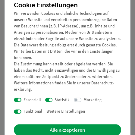
Cookie Einstellungen
Wir verwenden Cookies und ähnliche Technologien auf
unserer Website und verarbeiten personenbezogene Daten
Versandkostenfrei ab 300,- €
von Besucher:innen (z.B. IP-Adresse), um z.B. Inhalte und
Anzeigen zu personalisieren, Medien von Drittanbietern
einzubinden oder Zugriffe auf unsere Website zu analysieren.
Die Datenverarbeitung erfolgt erst durch gesetzte Cookies.
Wir teilen Daten mit Dritten, die wir in den Einstellungen
benennen.
Die Zustimmung kann erteilt oder abgelehnt werden. Sie
Nach oben
haben das Recht, nicht einzuwilligen und die Einwilligung zu
einem späteren Zeitpunkt zu ändern oder zu widerrufen.
Weitere Informationen finden Sie in unserer
Daten­schutz­
erklärung
.
Informationen
Service
Essenziell
Statistik
Marketing
Funktional
Weitere Einstellungen
Unternehmen
Übersicht Service
Projekte und Lösungen
Beratung & Showroom
Alle akzeptieren
Presse
Inventarisierungs- &