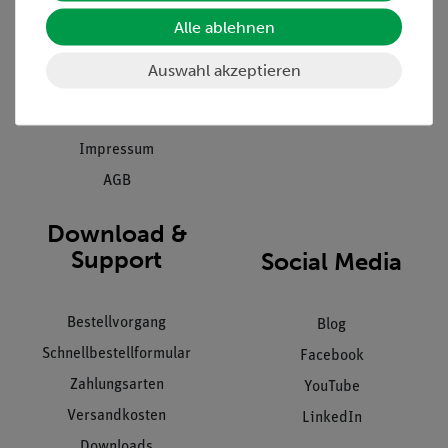
Einräumservice
Alle ablehnen
Stellenangebote
Inbetriebnahme & Schulungen
Kontakt
Auswahl akzeptieren
Kundendienst
Hinweisgeberschutz
Datenschutz
Impressum
AGB
Download &
Support
Social Media
Bestellvorgang
Blog
Schnellbestellformular
Facebook
Zahlungsarten
YouTube
Versandkosten
LinkedIn
Downloads