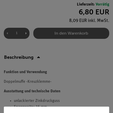
Lieferzeit:
Vorrätig
6,80 EUR
8,09 EUR inkl. MwSt.
In den Warenkorb
Beschreibung
Funktion und Verwendung
Doppelmuffe -Kreuzklemme-
Ausstattung und technische Daten
unlackierter Zinkdruckguss
Spannweite: 16 mm