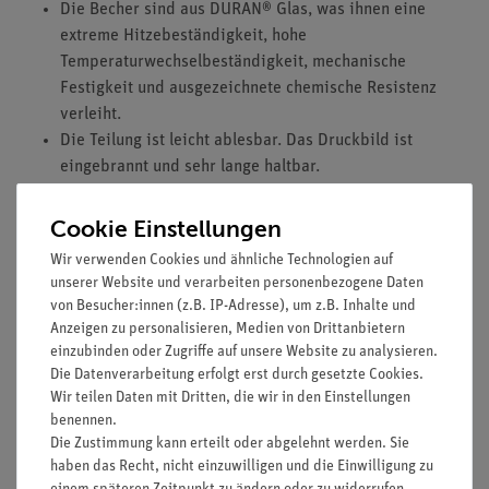
Die Becher sind aus DURAN® Glas, was ihnen eine
extreme Hitzebeständigkeit, hohe
Temperaturwechselbeständigkeit, mechanische
Festigkeit und ausgezeichnete chemische Resistenz
verleiht.
Die Teilung ist leicht ablesbar. Das Druckbild ist
eingebrannt und sehr lange haltbar.
Cookie Einstellungen
Ausstattung und technische Daten
Wir verwenden Cookies und ähnliche Technologien auf
unserer Website und verarbeiten personenbezogene Daten
Inhalt: 25 ml bis 2000 ml
von Besucher:innen (z.B. IP-Adresse), um z.B. Inhalte und
Höhe: 50 mm bis 185 mm
Anzeigen zu personalisieren, Medien von Drittanbietern
Durchmesser: 34 mm bis 132 mm
einzubinden oder Zugriffe auf unsere Website zu analysieren.
Material: DURAN® Glas
Die Datenverarbeitung erfolgt erst durch gesetzte Cookies.
Niedrige Form, Teilung und Ausguss
Wir teilen Daten mit Dritten, die wir in den Einstellungen
benennen.
Die Zustimmung kann erteilt oder abgelehnt werden. Sie
haben das Recht, nicht einzuwilligen und die Einwilligung zu