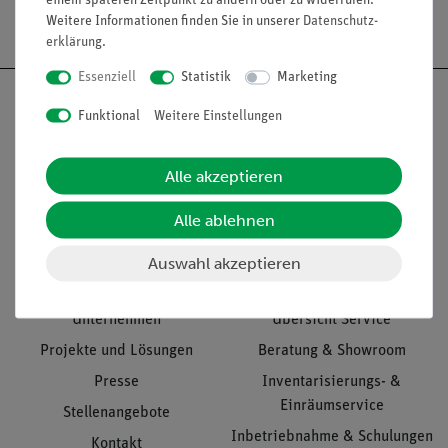
einem späteren Zeitpunkt zu ändern oder zu widerrufen.
Versandkostenfrei ab 300,- €
Weitere Informationen finden Sie in unserer
Daten­schutz­
erklärung
.
Essenziell
Statistik
Marketing
Funktional
Weitere Einstellungen
Nach oben
Alle akzeptieren
Alle ablehnen
Informationen
Service
Auswahl akzeptieren
Unternehmen
Übersicht Service
Projekte und Lösungen
Beratung & Showroom
Presse
Inventarisierungs- &
Einräumservice
Stellenangebote
Inbetriebnahme & Schulungen
Kontakt