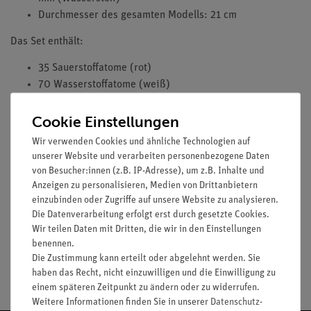
Durchmesser des gesamten Modells: 21 cm
Das Set enthält:
35 Sauerstoffatome (rot)
70 Wasserstoffatome (weiß)
52 Verbindungsstücke, mittel (violett, 27 mm)
Cookie Einstellungen
70 Verbindungsstücke, kurz (weiß, 5 mm)
Aufbewahrungsbox
Wir verwenden Cookies und ähnliche Technologien auf
unserer Website und verarbeiten personenbezogene Daten
von Besucher:innen (z.B. IP-Adresse), um z.B. Inhalte und
Anzeigen zu personalisieren, Medien von Drittanbietern
einzubinden oder Zugriffe auf unsere Website zu analysieren.
Media / Downloads
Die Datenverarbeitung erfolgt erst durch gesetzte Cookies.
Wir teilen Daten mit Dritten, die wir in den Einstellungen
benennen.
Die Zustimmung kann erteilt oder abgelehnt werden. Sie
Versandkostenfrei ab 300,- €
haben das Recht, nicht einzuwilligen und die Einwilligung zu
einem späteren Zeitpunkt zu ändern oder zu widerrufen.
Weitere Informationen finden Sie in unserer
Daten­schutz­