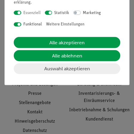
erklärung
.
Essenziell
Statistik
Marketing
Funktional
Weitere Einstellungen
Nach oben
Alle akzeptieren
Informationen
Service
Alle ablehnen
Auswahl akzeptieren
Unternehmen
Übersicht Service
Projekte und Lösungen
Beratung & Showroom
Presse
Inventarisierungs- &
Einräumservice
Stellenangebote
Inbetriebnahme & Schulungen
Kontakt
Kundendienst
Hinweisgeberschutz
Datenschutz