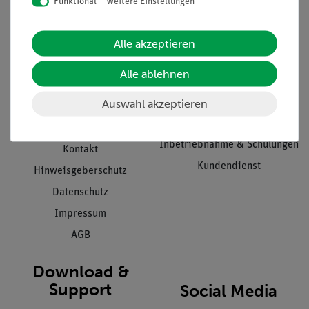
Funktional
Weitere Einstellungen
Informationen
Service
Alle akzeptieren
Unternehmen
Übersicht Service
Alle ablehnen
Projekte und Lösungen
Beratung & Showroom
Auswahl akzeptieren
Presse
Inventarisierungs- &
Einräumservice
Stellenangebote
Inbetriebnahme & Schulungen
Kontakt
Kundendienst
Hinweisgeberschutz
Datenschutz
Impressum
AGB
Download &
Support
Social Media