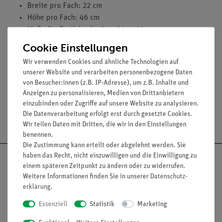
Breite pro Fach: 22 cm
Höhe pro Fach: 46 cm
Maße B x T x H (cm): 151 x 60 x 129
Cookie Einstellungen
Wir verwenden Cookies und ähnliche Technologien auf
unserer Website und verarbeiten personenbezogene Daten
von Besucher:innen (z.B. IP-Adresse), um z.B. Inhalte und
Anzeigen zu personalisieren, Medien von Drittanbietern
einzubinden oder Zugriffe auf unsere Website zu analysieren.
Die Datenverarbeitung erfolgt erst durch gesetzte Cookies.
Versandkostenfrei ab 300,- €
Wir teilen Daten mit Dritten, die wir in den Einstellungen
benennen.
Die Zustimmung kann erteilt oder abgelehnt werden. Sie
haben das Recht, nicht einzuwilligen und die Einwilligung zu
einem späteren Zeitpunkt zu ändern oder zu widerrufen.
Weitere Informationen finden Sie in unserer
Daten­schutz­
erklärung
.
Nach oben
Essenziell
Statistik
Marketing