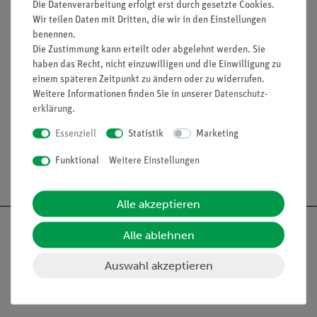
Beleuchtung: X-LED1 mit weißer 1 W LED und
Die Datenverarbeitung erfolgt erst durch gesetzte Cookies.
Wir teilen Daten mit Dritten, die wir in den Einstellungen
Lichtintensitätskontrolle.
benennen.
Farbtemperatur: 6.300 K. 100-240 V AC / 5 V DC
Die Zustimmung kann erteilt oder abgelehnt werden. Sie
Netzteil.
haben das Recht, nicht einzuwilligen und die Einwilligung zu
einem späteren Zeitpunkt zu ändern oder zu widerrufen.
Weitere Informationen finden Sie in unserer
Daten­schutz­
Media / Downloads
erklärung
.
Essenziell
Statistik
Marketing
Funktional
Weitere Einstellungen
Versandkostenfrei ab 300,- €
Alle akzeptieren
Alle ablehnen
Auswahl akzeptieren
Nach oben