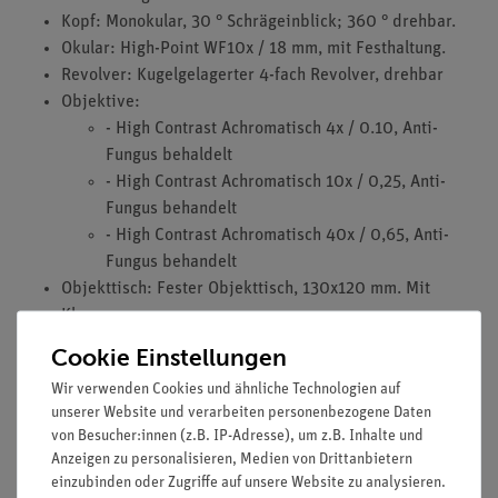
Kopf: Monokular, 30 ° Schrägeinblick; 360 ° drehbar.
Okular: High-Point WF10x / 18 mm, mit Festhaltung.
Revolver: Kugelgelagerter 4-fach Revolver, drehbar
Objektive:
- High Contrast Achromatisch 4x / 0.10, Anti-
Fungus behaldelt
- High Contrast Achromatisch 10x / 0,25, Anti-
Fungus behandelt
- High Contrast Achromatisch 40x / 0,65, Anti-
Fungus behandelt
Objekttisch: Fester Objekttisch, 130x120 mm. Mit
Klemmen.
Fokus: Koaxialer Grob- und Feintrieb mit Festhaltung,
Cookie Einstellungen
um Kontakt
Wir verwenden Cookies und ähnliche Technologien auf
zwischen Objektiv und Probe zu vermeiden.
unserer Website und verarbeiten personenbezogene Daten
Einstellbare Spannung des Grobtriebknopfes.
von Besucher:innen (z.B. IP-Adresse), um z.B. Inhalte und
Kondensor: N.A. 0,65, vorzentriert, mit Irisblende
Anzeigen zu personalisieren, Medien von Drittanbietern
fixiert.
einzubinden oder Zugriffe auf unsere Website zu analysieren.