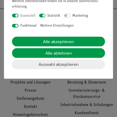
Weitere Informationen finden Sie in unserer
Daten­schutz­
erklärung
.
Essenziell
Statistik
Marketing
Funktional
Weitere Einstellungen
Nach oben
Alle akzeptieren
Alle ablehnen
Informationen
Service
Auswahl akzeptieren
Unternehmen
Übersicht Service
Projekte und Lösungen
Beratung & Showroom
Presse
Inventarisierungs- &
Einräumservice
Stellenangebote
Inbetriebnahme & Schulungen
Kontakt
Kundendienst
Hinweisgeberschutz