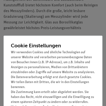
Kunststofffuß bietet höchstem Komfort (auch beim Reinigen
des Messzylinders). Durch die große, leicht lesbare
Graduierung (Skalierung) am Messzylinder wird jede
Messung zur Leichtigkeit. Glas aus Borosilikatglas
gewährleistet höchstes Preis-Leistungsverhältnis
Cookie Einstellungen
Ausstattung und technische Daten
Wir verwenden Cookies und ähnliche Technologien auf
Aus Borosilikatglas 3.3 hohe Form mit austauschbarem
unserer Website und verarbeiten personenbezogene Daten
Kunststofffuß und Kunststoffschutzring
von Besucher:innen (z.B. IP-Adresse), um z.B. Inhalte und
Mit Ausguss
Anzeigen zu personalisieren, Medien von Drittanbietern
Säure- und laugenfeste Graduierung.
einzubinden oder Zugriffe auf unsere Website zu analysieren.
Die Datenverarbeitung erfolgt erst durch gesetzte Cookies.
Inhalt: 10 ml bis 500 ml
Wir teilen Daten mit Dritten, die wir in den Einstellungen
benennen.
Die Zustimmung kann erteilt oder abgelehnt werden. Sie
haben das Recht, nicht einzuwilligen und die Einwilligung zu
Versandkostenfrei ab 300,- €
einem späteren Zeitpunkt zu ändern oder zu widerrufen.