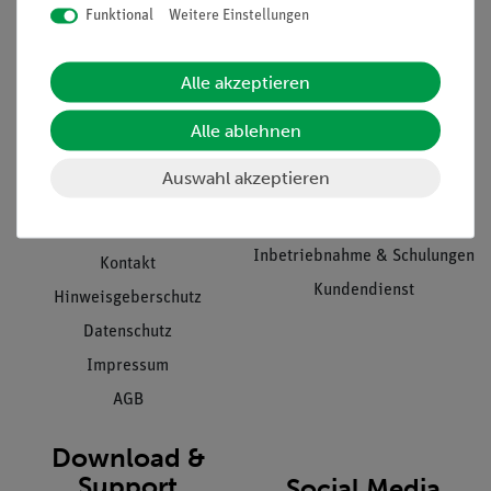
Funktional
Weitere Einstellungen
Informationen
Service
Alle akzeptieren
Alle ablehnen
Unternehmen
Übersicht Service
Projekte und Lösungen
Beratung & Showroom
Auswahl akzeptieren
Presse
Inventarisierungs- &
Einräumservice
Stellenangebote
Inbetriebnahme & Schulungen
Kontakt
Kundendienst
Hinweisgeberschutz
Datenschutz
Impressum
AGB
Download &
Support
Social Media