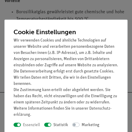
Vorteile
Borosilikatglas gewährleistet gute chemische und hohe
Temperaturbeständigkeit bis 500 °C
Kristallisierschale mit Ausguss gemäß DIN 12338 für
Cookie Einstellungen
sauberes Arbeiten im Labor
Extrem flacher Boden der Kristallisierschale eignet sich
Wir verwenden Cookies und ähnliche Technologien auf
unserer Website und verarbeiten personenbezogene Daten
ideal zum Temperieren auf einer Heizplatte
von Besucher:innen (z.B. IP-Adresse), um z.B. Inhalte und
Anzeigen zu personalisieren, Medien von Drittanbietern
einzubinden oder Zugriffe auf unsere Website zu analysieren.
Die Datenverarbeitung erfolgt erst durch gesetzte Cookies.
Versandkostenfrei ab 300,- €
Wir teilen Daten mit Dritten, die wir in den Einstellungen
benennen.
Die Zustimmung kann erteilt oder abgelehnt werden. Sie
haben das Recht, nicht einzuwilligen und die Einwilligung zu
einem späteren Zeitpunkt zu ändern oder zu widerrufen.
Weitere Informationen finden Sie in unserer
Daten­schutz­
erklärung
.
Nach oben
Essenziell
Statistik
Marketing