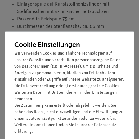
Einlagenspule auf Kunststoffhohlzylinder mit
Stehflanschen mit 4-mm-Sicherheitsbuchsen
Passend in Feldspule 75 cm
Durchmesser der Stehflansche: ca. 66 mm
Windungszahl: 150
Spulenlänge: 160 mm
Cookie Einstellungen
Spulendurchmesser: 25 mm
Wir verwenden Cookies und ähnliche Technologien auf
Wirkwiderstand: 0,3 Ohm
unserer Website und verarbeiten personenbezogene Daten
Induktivität: 0,09 mH
von Besucher:innen (z.B. IP-Adresse), um z.B. Inhalte und
Dauerstromstärke: 4 A
Anzeigen zu personalisieren, Medien von Drittanbietern
einzubinden oder Zugriffe auf unsere Website zu analysieren.
Die Datenverarbeitung erfolgt erst durch gesetzte Cookies.
Wir teilen Daten mit Dritten, die wir in den Einstellungen
benennen.
Versandkostenfrei ab 300,- €
Die Zustimmung kann erteilt oder abgelehnt werden. Sie
haben das Recht, nicht einzuwilligen und die Einwilligung zu
einem späteren Zeitpunkt zu ändern oder zu widerrufen.
Weitere Informationen finden Sie in unserer
Daten­schutz­
erklärung
.