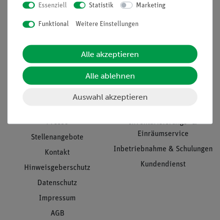
Essenziell
Statistik
Marketing
Nach oben
Funktional
Weitere Einstellungen
Alle akzeptieren
Informationen
Service
Alle ablehnen
Unternehmen
Übersicht Service
Auswahl akzeptieren
Projekte und Lösungen
Beratung & Showroom
Presse
Inventarisierungs- &
Einräumservice
Stellenangebote
Inbetriebnahme & Schulungen
Kontakt
Kundendienst
Hinweisgeberschutz
Datenschutz
Impressum
AGB