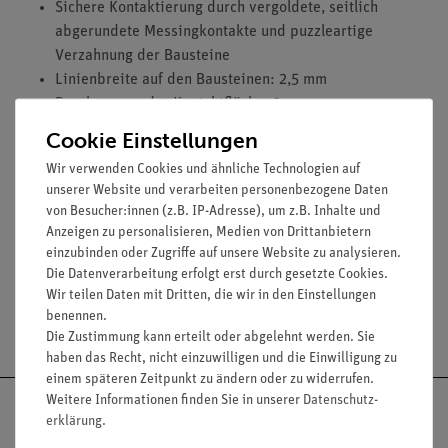
Sichere Kontaktierung durch vergoldete, seitlich
abgerundete Messingkontakte und puzzleartige
Verzahnung der Bausteine
Linienbreite auf den Bausteinen: 2,5 mm
Durchmesser der Kontaktfläche: 2 mm
Bausteingröße (mm): 55 x 55 x 30
Cookie Einstellungen
Widerstand eines Kontaktes: 0,02 Ohm
Wir verwenden Cookies und ähnliche Technologien auf
Stromstärke: maximal 2 A
unserer Website und verarbeiten personenbezogene Daten
Spannung: maximal 12 V
von Besucher:innen (z.B. IP-Adresse), um z.B. Inhalte und
Leistung P: 0,5 W
Anzeigen zu personalisieren, Medien von Drittanbietern
einzubinden oder Zugriffe auf unsere Website zu analysieren.
Die Datenverarbeitung erfolgt erst durch gesetzte Cookies.
Wir teilen Daten mit Dritten, die wir in den Einstellungen
benennen.
Versandkostenfrei ab 300,- €
Die Zustimmung kann erteilt oder abgelehnt werden. Sie
haben das Recht, nicht einzuwilligen und die Einwilligung zu
einem späteren Zeitpunkt zu ändern oder zu widerrufen.
Weitere Informationen finden Sie in unserer
Daten­schutz­
erklärung
.