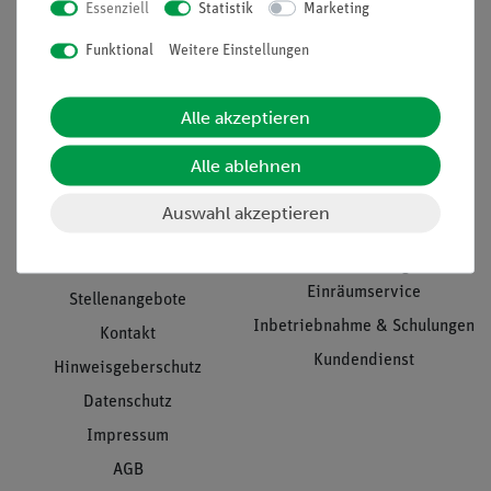
Essenziell
Statistik
Marketing
Nach oben
Funktional
Weitere Einstellungen
Alle akzeptieren
Informationen
Service
Alle ablehnen
Unternehmen
Übersicht Service
Auswahl akzeptieren
Projekte und Lösungen
Beratung & Showroom
Presse
Inventarisierungs- &
Einräumservice
Stellenangebote
Inbetriebnahme & Schulungen
Kontakt
Kundendienst
Hinweisgeberschutz
Datenschutz
Impressum
AGB