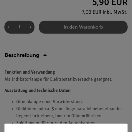
5,90 EUR
7,02 EUR inkl. MwSt.
In den Warenkorb
Beschreibung
Funktion und Verwendung
Als Indikatorlampe für Elektrostatikversuche geeignet.
Ausstattung und technische Daten
Glimmlampe ohne Vorwiderstand.
Glühfäden auf ca. 5 mm Länge parallel nebeneinander
liegend in kleinem, inneren Glimmröhrchen.
Zuleitungen führen zu den Außenkappen.