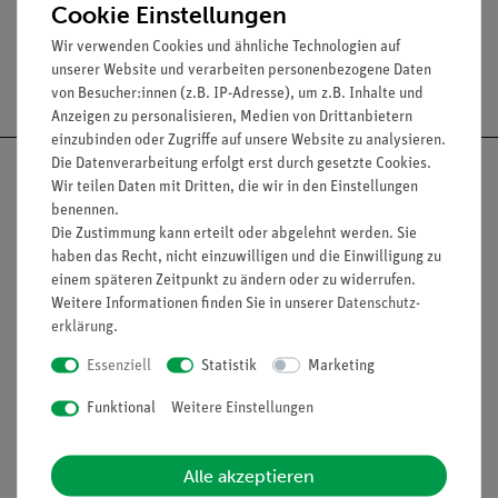
Cookie Einstellungen
Wir verwenden Cookies und ähnliche Technologien auf
unserer Website und verarbeiten personenbezogene Daten
Versandkostenfrei ab 300,- €
von Besucher:innen (z.B. IP-Adresse), um z.B. Inhalte und
Anzeigen zu personalisieren, Medien von Drittanbietern
einzubinden oder Zugriffe auf unsere Website zu analysieren.
Die Datenverarbeitung erfolgt erst durch gesetzte Cookies.
Wir teilen Daten mit Dritten, die wir in den Einstellungen
benennen.
Die Zustimmung kann erteilt oder abgelehnt werden. Sie
Nach oben
haben das Recht, nicht einzuwilligen und die Einwilligung zu
einem späteren Zeitpunkt zu ändern oder zu widerrufen.
Weitere Informationen finden Sie in unserer
Daten­schutz­
erklärung
.
Informationen
Service
Essenziell
Statistik
Marketing
Funktional
Weitere Einstellungen
Unternehmen
Übersicht Service
Projekte und Lösungen
Beratung & Showroom
Alle akzeptieren
Presse
Inventarisierungs- &