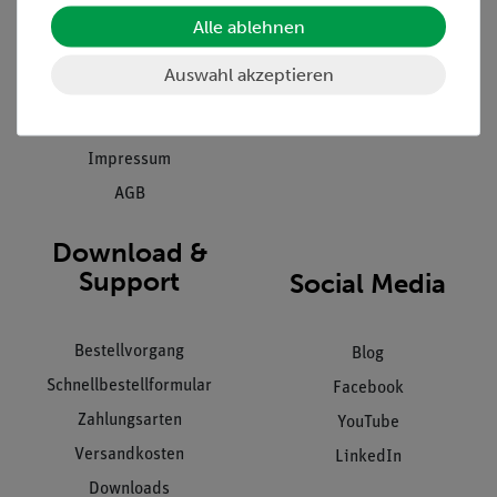
Einräumservice
Stellenangebote
Alle ablehnen
Inbetriebnahme & Schulungen
Kontakt
Auswahl akzeptieren
Kundendienst
Hinweisgeberschutz
Datenschutz
Impressum
AGB
Download &
Support
Social Media
Bestellvorgang
Blog
Schnellbestellformular
Facebook
Zahlungsarten
YouTube
Versandkosten
LinkedIn
Downloads