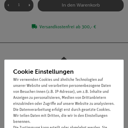
In den Warenkorb
Versandkostenfrei ab 300,- €
Nach oben
Cookie Einstellungen
Wir verwenden Cookies und ähnliche Technologien auf
unserer Website und verarbeiten personenbezogene Daten
von Besucher:innen (z.B. IP-Adresse), um z.B. Inhalte und
Informationen
Service
Anzeigen zu personalisieren, Medien von Drittanbietern
einzubinden oder Zugriffe auf unsere Website zu analysieren.
Die Datenverarbeitung erfolgt erst durch gesetzte Cookies.
Unternehmen
Übersicht Service
Wir teilen Daten mit Dritten, die wir in den Einstellungen
benennen.
Projekte und Lösungen
Beratung & Showroom
Die Zustimmung kann erteilt oder abgelehnt werden. Sie