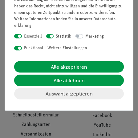
Presse
Inventarisierungs- &
haben das Recht, nicht einzuwilligen und die Einwilligung zu
Einräumservice
einem späteren Zeitpunkt zu ändern oder zu widerrufen.
Stellenangebote
Weitere Informationen finden Sie in unserer
Daten­schutz­
Inbetriebnahme & Schulungen
Kontakt
erklärung
.
Kundendienst
Hinweisgeberschutz
Essenziell
Statistik
Marketing
Datenschutz
Funktional
Weitere Einstellungen
Impressum
AGB
Alle akzeptieren
Download &
Alle ablehnen
Support
Social Media
Auswahl akzeptieren
Bestellvorgang
Blog
Schnellbestellformular
Facebook
Zahlungsarten
YouTube
Versandkosten
LinkedIn