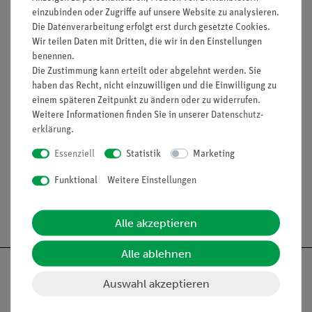
einzubinden oder Zugriffe auf unsere Website zu analysieren.
20 Testaufgaben!
Die Datenverarbeitung erfolgt erst durch gesetzte Cookies.
34 Seiten ergänzendes Material!
Wir teilen Daten mit Dritten, die wir in den Einstellungen
40 Arbeitsblätter für interaktive Whiteboards!
benennen.
Die Zustimmung kann erteilt oder abgelehnt werden. Sie
Zielgruppen: Sek I,GRU,FÖ
haben das Recht, nicht einzuwilligen und die Einwilligung zu
Lauflänge: 21:52 min
einem späteren Zeitpunkt zu ändern oder zu widerrufen.
Weitere Informationen finden Sie in unserer
Daten­schutz­
erklärung
.
Essenziell
Statistik
Marketing
Funktional
Weitere Einstellungen
Versandkostenfrei ab 300,- €
Alle akzeptieren
Alle ablehnen
Auswahl akzeptieren