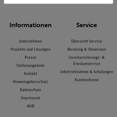
Nach oben
Informationen
Service
Unternehmen
Übersicht Service
Projekte und Lösungen
Beratung & Showroom
Presse
Inventarisierungs- &
Einräumservice
Stellenangebote
Inbetriebnahme & Schulungen
Kontakt
Kundendienst
Hinweisgeberschutz
Datenschutz
Impressum
AGB