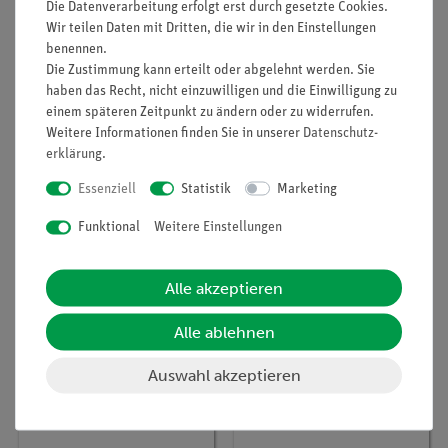
Die Datenverarbeitung erfolgt erst durch gesetzte Cookies.
Lieferumfang
Wir teilen Daten mit Dritten, die wir in den Einstellungen
benennen.
Die Zustimmung kann erteilt oder abgelehnt werden. Sie
Zubehör
haben das Recht, nicht einzuwilligen und die Einwilligung zu
einem späteren Zeitpunkt zu ändern oder zu widerrufen.
Weitere Informationen finden Sie in unserer
Daten­schutz­
Media / Downloads
erklärung
.
Essenziell
Statistik
Marketing
Kunden interessierten sich auch
Funktional
Weitere Einstellungen
für…
Alle akzeptieren
NEU
Alle ablehnen
Auswahl akzeptieren