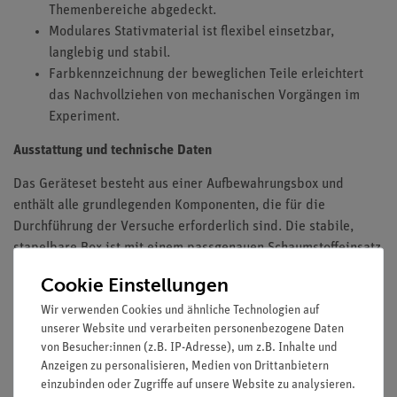
Themenbereiche abgedeckt.
Modulares Stativmaterial ist flexibel einsetzbar,
langlebig und stabil.
Farbkennzeichnung der beweglichen Teile erleichtert
das Nachvollziehen von mechanischen Vorgängen im
Experiment.
Ausstattung und technische Daten
Das Geräteset besteht aus einer Aufbewahrungsbox und
enthält alle grundlegenden Komponenten, die für die
Durchführung der Versuche erforderlich sind. Die stabile,
stapelbare Box ist mit einem passgenauen Schaumstoffeinsatz
ausgestattet, der die Komponenten schützt und eine schnelle
Cookie Einstellungen
Kontrolle auf Vollständigkeit ermöglicht.
Wir verwenden Cookies und ähnliche Technologien auf
unserer Website und verarbeiten personenbezogene Daten
von Besucher:innen (z.B. IP-Adresse), um z.B. Inhalte und
Versuche
Anzeigen zu personalisieren, Medien von Drittanbietern
einzubinden oder Zugriffe auf unsere Website zu analysieren.