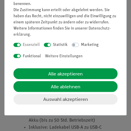
benennen.
Ausstattung und technische
Die Zustimmung kann erteilt oder abgelehnt werden. Sie
Daten
haben das Recht, nicht einzuwilligen und die Einwilligung zu
einem späteren Zeitpunkt zu ändern oder zu widerrufen.
Weitere Informationen finden Sie in unserer
Daten­schutz­
Messkanal:
erklärung
.
Volumen
±15 l
Messbereich:
Essenziell
Statistik
Marketing
Auflösung: 0,01 l
Funktional
Weitere Einstellungen
Abtastrate: bis zu 200 Hz
(Bluetooth und USB)
Durchflussrate
Alle akzeptieren
±10 l/s
Messbereich:
Auflösung: 0,01 l/s
Alle ablehnen
Abtastrate: bis zu 200 Hz
Auswahl akzeptieren
(Bluetooth und USB)
Bluetooth-Version: 5.0
Batterie: Aufladbarer Lithium-Polymer-
Akku (bis zu 50 Std. Betriebszeit)
Inklusive: Ladekabel USB-A zu USB-C