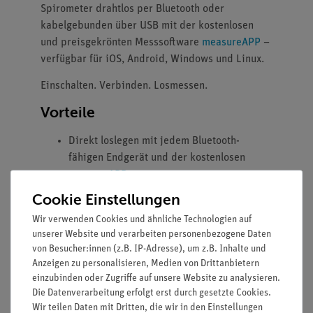
Spirometer drahtlos per Bluetooth oder
kabelgebunden über USB mit der kostenlosen
und preisgekrönten Messsoftware
measureAPP
–
verfügbar für iOS, Android, Windows und Linux.
Einschalten. Verbinden. Losmessen.
Vorteile
Direkt loslegen mit jedem Bluetooth-
fähigen Endgerät und der kostenlosen
measureAPP
Intelligentes und effizientes
Cookie Einstellungen
Powermanagement für bis zu 50
Wir verwenden Cookies und ähnliche Technologien auf
Unterrichtsstunden mit einer Akkuladung.
unserer Website und verarbeiten personenbezogene Daten
Bis zu 200 Messwerte pro Sekunde
von Besucher:innen (z.B. IP-Adresse), um z.B. Inhalte und
garantieren Präzision.
Anzeigen zu personalisieren, Medien von Drittanbietern
Separat erhältliche Pappmundstücke
einzubinden oder Zugriffe auf unsere Website zu analysieren.
12936-10 sorgen für kostengünstige und
Die Datenverarbeitung erfolgt erst durch gesetzte Cookies.
Wir teilen Daten mit Dritten, die wir in den Einstellungen
hygienische Nutzung des Spirometers.