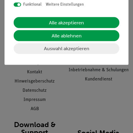
Funktional
Weitere Einstellungen
Informationen
Service
Alle akzeptieren
Alle ablehnen
Unternehmen
Übersicht Service
Projekte und Lösungen
Beratung & Showroom
Auswahl akzeptieren
Presse
Inventarisierungs- &
Einräumservice
Stellenangebote
Inbetriebnahme & Schulungen
Kontakt
Kundendienst
Hinweisgeberschutz
Datenschutz
Impressum
AGB
Download &
Support
Social Media