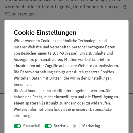
Durchflusswärmetauschers als Peltier-Wärmepumpe genutzt
werden, da dieser in der Lage ist, tiefe Temperaturen (ca. -15
°C) zu erzeugen.
Ausstattung und technische Daten
Cookie Einstellungen
Kammer aus vernickeltem Messing mit Schlaucholiven.
Wir verwenden Cookies und ähnliche Technologien auf
unserer Website und verarbeiten personenbezogene Daten
Maße (mm): 28 x 70 x 94.
von Besucher:innen (z.B. IP-Adresse), um z.B. Inhalte und
Anzeigen zu personalisieren, Medien von Drittanbietern
einzubinden oder Zugriffe auf unsere Website zu analysieren.
Die Datenverarbeitung erfolgt erst durch gesetzte Cookies.
Versandkostenfrei ab 300,- €
Wir teilen Daten mit Dritten, die wir in den Einstellungen
benennen.
Die Zustimmung kann erteilt oder abgelehnt werden. Sie
haben das Recht, nicht einzuwilligen und die Einwilligung zu
einem späteren Zeitpunkt zu ändern oder zu widerrufen.
Weitere Informationen finden Sie in unserer
Daten­schutz­
erklärung
.
Nach oben
Essenziell
Statistik
Marketing