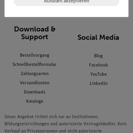
Auswahl akzeptieren
Impressum
AGB
Download &
Support
Social Media
Bestellvorgang
Blog
Schnellbestellformular
Facebook
Zahlungsarten
YouTube
Versandkosten
LinkedIn
Downloads
Kataloge
Unser Angebot richtet sich nur an Institutionen,
Bildungseinrichtungen und autorisierte Vertragshändler. Kein
Verkauf an Privatpersonen und nicht autorisierte