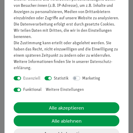
von Besucher:innen (z.B. IP-Adresse), um z.B. Inhalte und
Anzeigen zu personalisieren, Medien von Drittanbietern
einzubinden oder Zugriffe auf unsere Website zu analysieren.
Die Datenverarbeitung erfolgt erst durch gesetzte Cookies.
Nach oben
Wir teilen Daten mit Dritten, die wir in den Einstellungen
benennen.
Die Zustimmung kann erteilt oder abgelehnt werden. Sie
haben das Recht, nicht einzuwilligen und die Einwilligung zu
Informationen
Service
einem späteren Zeitpunkt zu ändern oder zu widerrufen.
Weitere Informationen finden Sie in unserer
Daten­schutz­
erklärung
.
Unternehmen
Übersicht Service
Essenziell
Statistik
Marketing
Projekte und Lösungen
Beratung & Showroom
Funktional
Weitere Einstellungen
Presse
Inventarisierungs- &
Einräumservice
Stellenangebote
Alle akzeptieren
Inbetriebnahme & Schulungen
Kontakt
Kundendienst
Hinweisgeberschutz
Alle ablehnen
Datenschutz