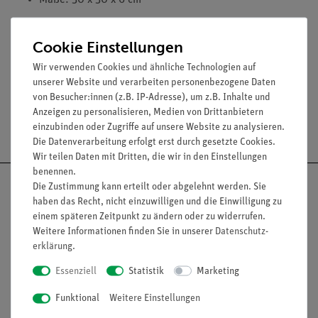
Maße: 30 x 30 x 6 cm
Cookie Einstellungen
Wir verwenden Cookies und ähnliche Technologien auf
unserer Website und verarbeiten personenbezogene Daten
von Besucher:innen (z.B. IP-Adresse), um z.B. Inhalte und
Anzeigen zu personalisieren, Medien von Drittanbietern
Versandkostenfrei ab 300,- €
einzubinden oder Zugriffe auf unsere Website zu analysieren.
Die Datenverarbeitung erfolgt erst durch gesetzte Cookies.
Wir teilen Daten mit Dritten, die wir in den Einstellungen
benennen.
Die Zustimmung kann erteilt oder abgelehnt werden. Sie
haben das Recht, nicht einzuwilligen und die Einwilligung zu
einem späteren Zeitpunkt zu ändern oder zu widerrufen.
Nach oben
Weitere Informationen finden Sie in unserer
Daten­schutz­
erklärung
.
Essenziell
Statistik
Marketing
Informationen
Service
Funktional
Weitere Einstellungen