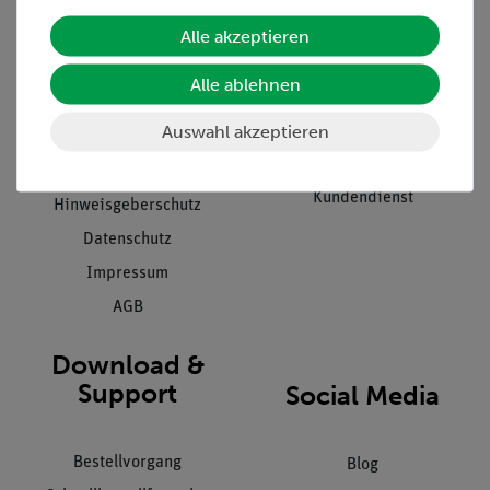
Alle akzeptieren
Unternehmen
Übersicht Service
Projekte und Lösungen
Beratung & Showroom
Alle ablehnen
Presse
Inventarisierungs- &
Auswahl akzeptieren
Einräumservice
Stellenangebote
Inbetriebnahme & Schulungen
Kontakt
Kundendienst
Hinweisgeberschutz
Datenschutz
Impressum
AGB
Download &
Support
Social Media
Bestellvorgang
Blog