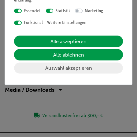
erklärung
.
Akzeptor
Essenziell
Statistik
Marketing
Donatoren
Valenzband
Funktional
Weitere Einstellungen
Leitungsband
(Bitte beachten: Versuchsbeschreibung nur in englischer
Alle akzeptieren
Sprache erhältlich)
Alle ablehnen
Auswahl akzeptieren
Lieferumfang
Media / Downloads
Versandkostenfrei ab 300,- €