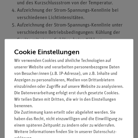
und des Kurzschlussstrom von der Temperatur.
Aufzeichnung der Strom-Spannungs-Kennlinie bei
verschiedenen Lichtintensitäten.
Aufzeichnung der Strom-Spannungs-Kennlinie unter
verschiedenen Betriebsbedingungen: Kühlung der
Geräte mit einem Gebläse, keine Kühlung,
Abschwächung des Lichts mit einer Glasplatte.
Cookie Einstellungen
Bestimmung der Kennlinie bei Beleuchtung der
Wir verwenden Cookies und ähnliche Technologien auf
Solarzelle mit Sonnenlicht.
unserer Website und verarbeiten personenbezogene Daten
von Besucher:innen (z.B. IP-Adresse), um z.B. Inhalte und
Lernziele
Anzeigen zu personalisieren, Medien von Drittanbietern
Halbleiter
einzubinden oder Zugriffe auf unsere Website zu analysieren.
Die Datenverarbeitung erfolgt erst durch gesetzte Cookies.
P-n-Übergang
Wir teilen Daten mit Dritten, die wir in den Einstellungen
Energie-Band-Diagramm
benennen.
Fermi-Energie
Die Zustimmung kann erteilt oder abgelehnt werden. Sie
Diffusionspotenzial
haben das Recht, nicht einzuwilligen und die Einwilligung zu
Innenwiderstand
einem späteren Zeitpunkt zu ändern oder zu widerrufen.
Effizienz
Weitere Informationen finden Sie in unserer
Daten­schutz­
Fotoleitender Effekt