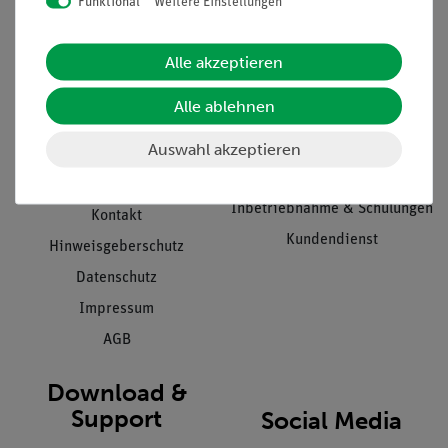
Funktional
Weitere Einstellungen
Informationen
Service
Alle akzeptieren
Unternehmen
Übersicht Service
Alle ablehnen
Projekte und Lösungen
Beratung & Showroom
Auswahl akzeptieren
Presse
Inventarisierungs- &
Einräumservice
Stellenangebote
Inbetriebnahme & Schulungen
Kontakt
Kundendienst
Hinweisgeberschutz
Datenschutz
Impressum
AGB
Download &
Support
Social Media