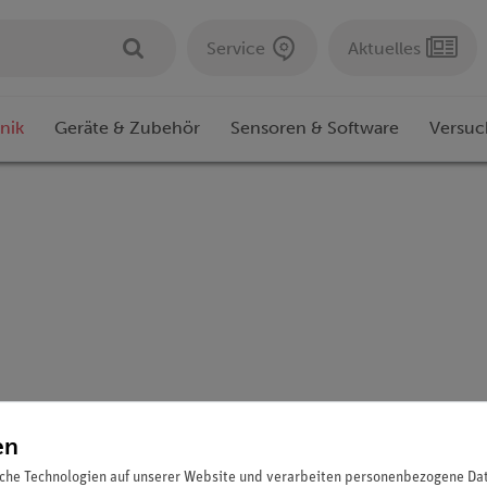
Service
Aktuelles
nik
Geräte & Zubehör
Sensoren & Software
Versuc
en
che Technologien auf unserer Website und verarbeiten personenbezogene Date