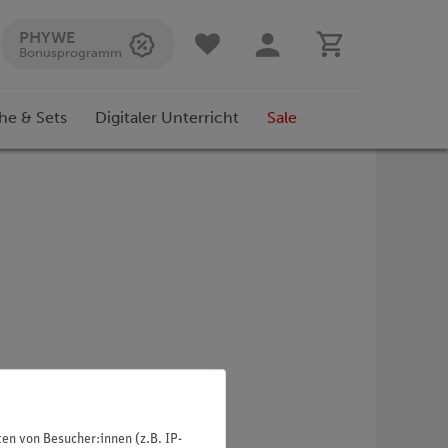
PHYWE
Bonusprogramm
he & Sets
Digitaler Unterricht
Sale
n von Besucher:innen (z.B. IP-